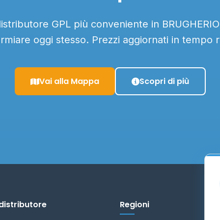
 distributore GPL più conveniente in BRUGHERIO e
armiare oggi stesso. Prezzi aggiornati in tempo r
Vai alla Mappa
Scopri di più
distributore
Regioni