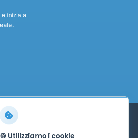
 inizia a
eale.
Info
🍪 Utilizziamo i cookie