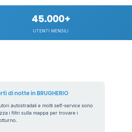
75
45.000+
113
UTENTI MENSILI
21
11
26
erti di notte in BRUGHERIO
tori autostradali e molti self-service sono
zza i filtri sulla mappa per trovare i
8
otturno.