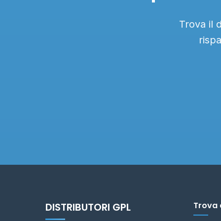
Trova il
risp
Trova 
DISTRIBUTORI GPL