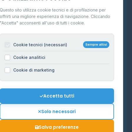
Cos'è il GPL
Questo sito utilizza cookie tecnici e di profilazione per
FAQ
offrirti una migliore esperienza di navigazione. Cliccando
te
"Accetta" acconsenti all'uso di tutti i cookie.
Contatti
Per gestori
na
Cookie tecnici (necessari)
Sempre attivi
Informazioni legali
Cookie analitici
Privacy Policy
na
Cookie di marketing
Cookie Policy
o-Alto
Preferenze Cookie
Mappa del sito
Accetta tutti
'Aosta
Contattaci
Solo necessari
info@distributori-gpl.it
Salva preferenze