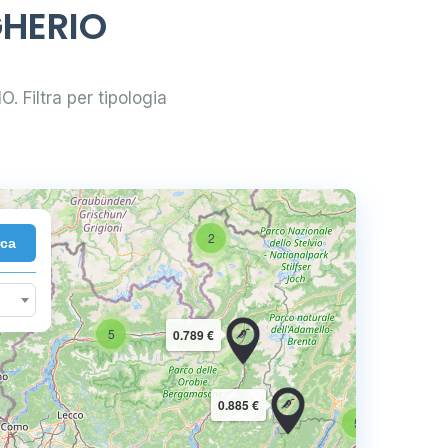
GHERIO
O. Filtra per tipologia
2
rca
10
5
0.789 €
16
0.885 €
5