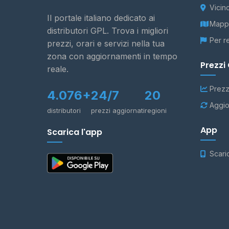
Vicin
Il portale italiano dedicato ai
Mappa
distributori GPL. Trova i migliori
Per r
prezzi, orari e servizi nella tua
zona con aggiornamenti in tempo
Prezzi
reale.
Prezz
4.076+
24/7
20
Aggio
distributori
prezzi aggiornati
regioni
App
Scarica l'app
Scari