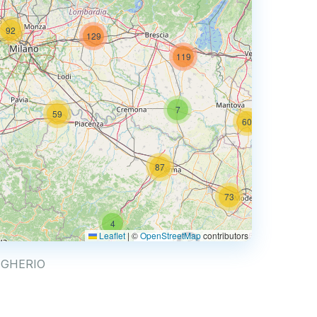
92
129
73
119
7
59
60
87
73
4
68
Leaflet
|
©
OpenStreetMap
contributors
0.769 €
BRUGHERIO
4
2
30