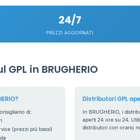
5
24/7
PREZZI AGGIORNATI
l GPL in BRUGHERIO
HERIO?
Distributori GPL ap
nsigliamo di:
In BRUGHERIO, i distribu
aperti 24 ore su 24. Utili
i
distributori con orario n
rvice (prezzi più bassi)
ile