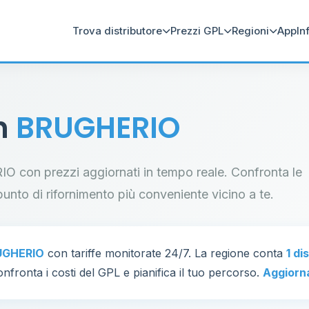
Trova distributore
Prezzi GPL
Regioni
App
In
in
BRUGHERIO
RIO con prezzi aggiornati in tempo reale. Confronta le
il punto di rifornimento più conveniente vicino a te.
UGHERIO
con tariffe monitorate 24/7. La regione conta
1 di
nfronta i costi del GPL e pianifica il tuo percorso.
Aggiorn