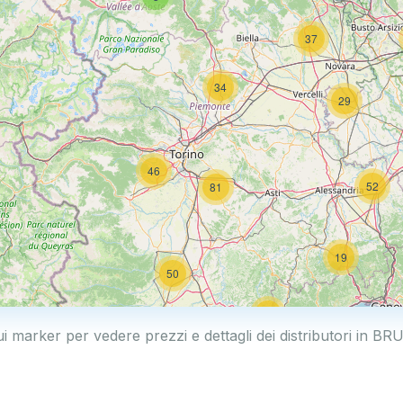
37
34
29
46
52
81
19
50
19
ui marker per vedere prezzi e dettagli dei distributori in 
2