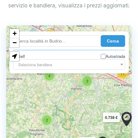
servizio e bandiera, visualizza i prezzi aggiornati.
+
18
Cerca
7
−
Self
Autostrada
9
11
Seleziona bandiera
11
4
3
0.738 €
2