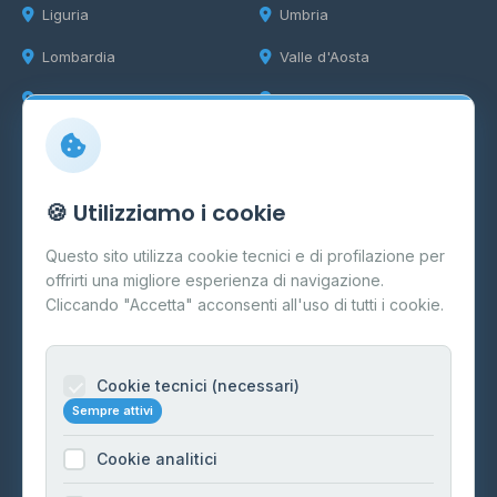
Liguria
Umbria
Lombardia
Valle d'Aosta
Marche
Veneto
Info
🍪 Utilizziamo i cookie
Cos'è il GPL
Questo sito utilizza cookie tecnici e di profilazione per
FAQ
offrirti una migliore esperienza di navigazione.
Contatti
Cliccando "Accetta" acconsenti all'uso di tutti i cookie.
Per gestori
Informazioni legali
Cookie tecnici (necessari)
Sempre attivi
Privacy Policy
Cookie analitici
Cookie Policy