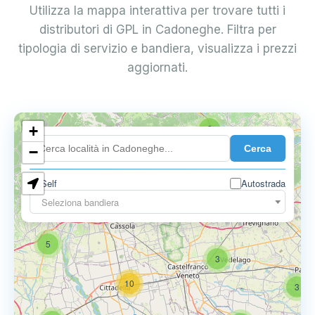
Utilizza la mappa interattiva per trovare tutti i
distributori di GPL in Cadoneghe. Filtra per
tipologia di servizio e bandiera, visualizza i prezzi
aggiornati.
+
2
Cerca
−
Self
Autostrada
Seleziona bandiera
5
6
9
5
3
10
3