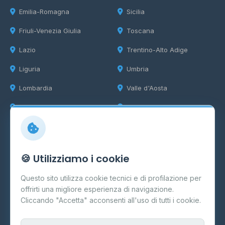
Emilia-Romagna
Sicilia
Friuli-Venezia Giulia
Toscana
Lazio
Trentino-Alto Adige
Liguria
Umbria
Lombardia
Valle d'Aosta
Marche
Veneto
Info
🍪 Utilizziamo i cookie
Cos'è il GPL
Questo sito utilizza cookie tecnici e di profilazione per
FAQ
offrirti una migliore esperienza di navigazione.
Contatti
Cliccando "Accetta" acconsenti all'uso di tutti i cookie.
Per gestori