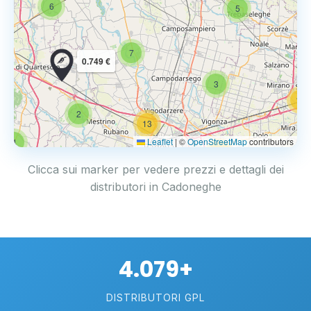
6
5
7
0.749 €
3
14
2
13
Leaflet
|
©
OpenStreetMap
contributors
4
17
Clicca sui marker per vedere prezzi e dettagli dei
distributori in Cadoneghe
4.079+
DISTRIBUTORI GPL