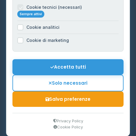
Informazioni legali
Cookie tecnici (necessari)
Sempre attivi
Privacy Policy
Cookie analitici
Cookie Policy
Preferenze Cookie
Cookie di marketing
Mappa del sito
Contattaci
Accetta tutti
info@distributori-gpl.it
Solo necessari
Salva preferenze
© 2026 - Distributori di GPL -
AF Project Software Agency
Carpi
P.IVA 03859300364
Privacy Policy
Cookie Policy
Dati forniti da
Ministero delle Imprese e del Made in Italy
-
Aggiornamento quotidiano