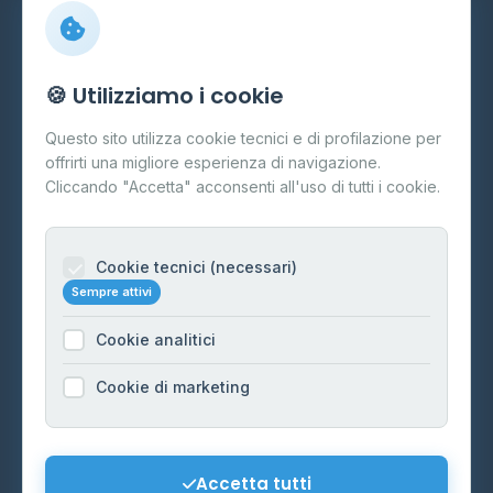
Info
🍪 Utilizziamo i cookie
Cos'è il GPL
Questo sito utilizza cookie tecnici e di profilazione per
FAQ
offrirti una migliore esperienza di navigazione.
Contatti
Cliccando "Accetta" acconsenti all'uso di tutti i cookie.
Per gestori
Informazioni legali
Cookie tecnici (necessari)
Sempre attivi
Privacy Policy
Cookie analitici
Cookie Policy
Preferenze Cookie
Cookie di marketing
Mappa del sito
Contattaci
Accetta tutti