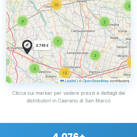
10
3
6
5
7
0.749 €
3
14
2
13
Leaflet
|
©
OpenStreetMap
contributors
4
17
Clicca sui marker per vedere prezzi e dettagli dei
distributori in Caerano di San Marco
4.076+