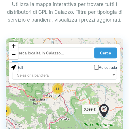
Utilizza la mappa interattiva per trovare tutti i
distributori di GPL in Caiazzo. Filtra per tipologia di
servizio e bandiera, visualizza i prezzi aggiornati.
6
+
0.699 €
Cerca
−
3
1
7
Self
Autostrada
Seleziona bandiera
11
0.699 €
14