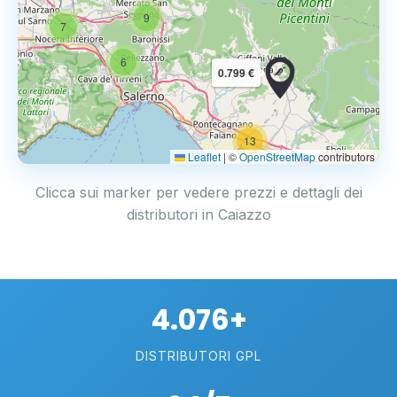
9
7
6
0.799 €
13
2
Leaflet
|
©
OpenStreetMap
contributors
Clicca sui marker per vedere prezzi e dettagli dei
distributori in Caiazzo
4.076+
DISTRIBUTORI GPL