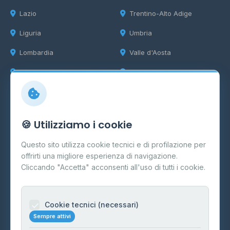
Lazio
Trentino-Alto Adige
Liguria
Umbria
Lombardia
Valle d'Aosta
Marche
Veneto
Info
🍪 Utilizziamo i cookie
Cos'è il GPL
Questo sito utilizza cookie tecnici e di profilazione per
FAQ
offrirti una migliore esperienza di navigazione.
Contatti
Cliccando "Accetta" acconsenti all'uso di tutti i cookie.
Per gestori
Informazioni legali
Cookie tecnici (necessari)
Sempre attivi
Privacy Policy