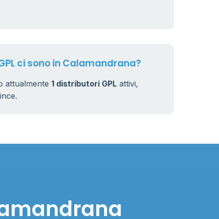
i GPL ci sono in Calamandrana?
o attualmente
1 distributori GPL
attivi,
vince.
Calamandrana