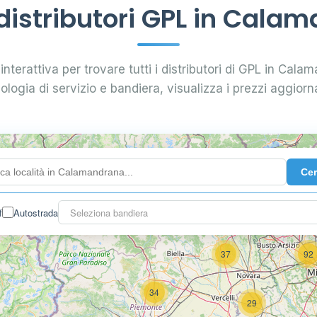
istributori GPL in Cala
interattiva per trovare tutti i distributori di GPL in Calam
pologia di servizio e bandiera, visualizza i prezzi aggiorna
4
Ce
f
Autostrada
Seleziona bandiera
3
37
92
34
29