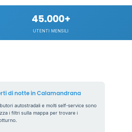
21
45.000+
UTENTI MENSILI
11
26
8
erti di notte in Calamandrana
butori autostradali e molti self-service sono
zza i filtri sulla mappa per trovare i
otturno.