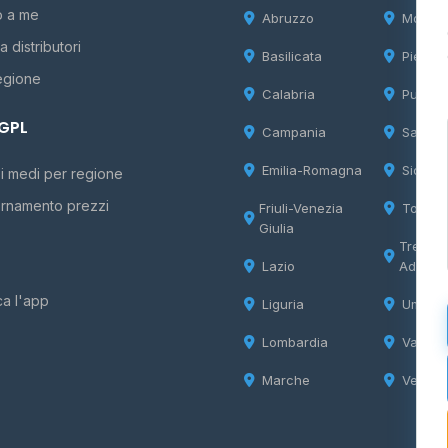
o a me
Abruzzo
Molise
 distributori
Basilicata
Piemon
egione
Calabria
Puglia
 GPL
Campania
Sardeg
Emilia-Romagna
Sicilia
i medi per regione
rnamento prezzi
Friuli-Venezia
Tosca
Giulia
Trentin
Lazio
Adige
ca l'app
Liguria
Umbria
Lombardia
Valle d
Marche
Veneto