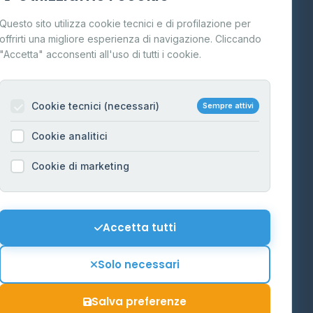
Cos'è il GPL
Questo sito utilizza cookie tecnici e di profilazione per
FAQ
offrirti una migliore esperienza di navigazione. Cliccando
te
"Accetta" acconsenti all'uso di tutti i cookie.
Contatti
Per gestori
na
Cookie tecnici (necessari)
Sempre attivi
Informazioni legali
Cookie analitici
Privacy Policy
na
Cookie di marketing
Cookie Policy
o-Alto
Preferenze Cookie
Mappa del sito
Accetta tutti
'Aosta
Contattaci
Solo necessari
info@distributori-gpl.it
Salva preferenze