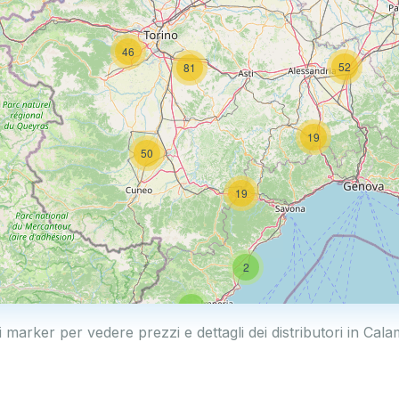
46
52
81
19
50
19
2
5
i marker per vedere prezzi e dettagli dei distributori in Ca