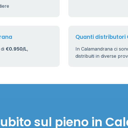
diere
drana
Quanti distributor
 di
€0.950/L
,
In Calamandrana ci son
distribuiti in diverse pro
ubito sul pieno in 