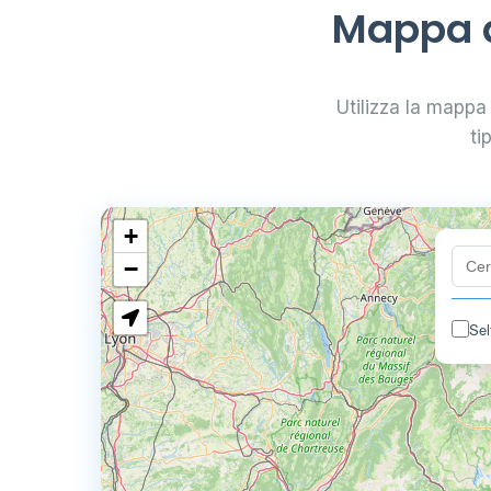
Mappa d
Utilizza la mappa 
ti
+
−
Sel