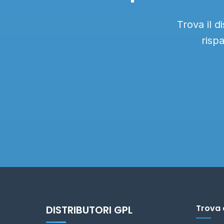
Trova il d
risp
Trova 
DISTRIBUTORI GPL