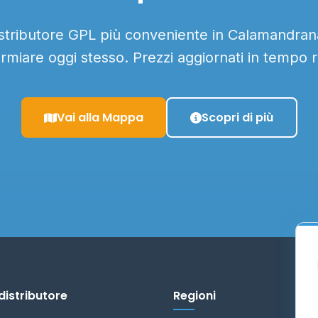
istributore GPL più conveniente in Calamandrana
armiare oggi stesso. Prezzi aggiornati in tempo r
Vai alla Mappa
Scopri di più
distributore
Regioni