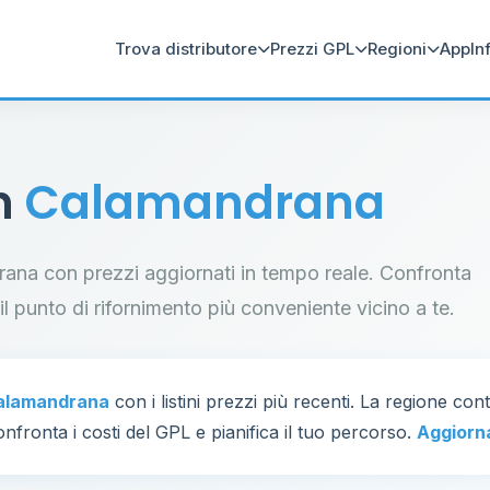
Trova distributore
Prezzi GPL
Regioni
App
In
in
Calamandrana
ndrana con prezzi aggiornati in tempo reale. Confronta
a il punto di rifornimento più conveniente vicino a te.
alamandrana
con i listini prezzi più recenti. La regione con
nfronta i costi del GPL e pianifica il tuo percorso.
Aggiorn