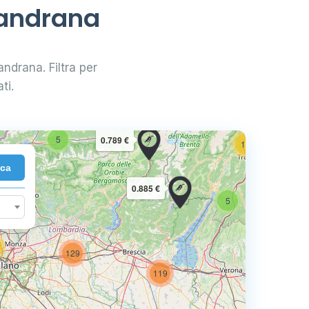
mandrana
andrana. Filtra per
2
10
ti.
5
0.789 €
16
rca
7
0.885 €
5
129
74
119