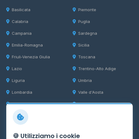
Basilicata
Piemonte
Calabria
Puglia
Campania
Sardegna
Emilia-Romagna
Sicilia
Friuli-Venezia Giulia
Toscana
Lazio
Trentino-Alto Adige
Liguria
Umbria
Lombardia
Valle d'Aosta
Marche
Veneto
Info
🍪 Utilizziamo i cookie
Cos'è il GPL