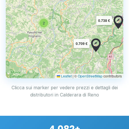
0.738 €
2
0.709 €
Leaflet
|
©
OpenStreetMap
contributors
Clicca sui marker per vedere prezzi e dettagli dei
distributori in Calderara di Reno
4.082+