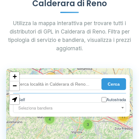
Calderara di Reno
Utilizza la mappa interattiva per trovare tutti i
distributori di GPL in Calderara di Reno. Filtra per
tipologia di servizio e bandiera, visualizza i prezzi
aggiornati.
+
18
Cerca
7
−
Self
Autostrada
9
11
Seleziona bandiera
11
4
3