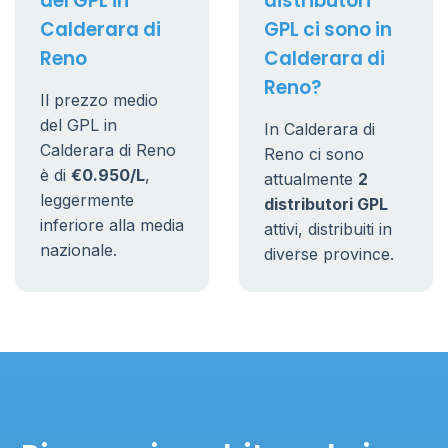
del GPL in
distributori
Calderara di
GPL ci sono in
Reno
Calderara di
Reno?
Il prezzo medio
del GPL in
In Calderara di
Calderara di Reno
Reno ci sono
è di
€0.950/L
,
attualmente
2
leggermente
distributori GPL
inferiore alla media
attivi, distribuiti in
nazionale.
diverse province.