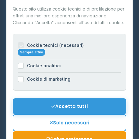
Questo sito utilizza cookie tecnici e di profilazione per
FAQ
offrirti una migliore esperienza di navigazione.
Contatti
Cliccando "Accetta" acconsenti all'uso di tutti i cookie.
Per gestori
Informazioni legali
Cookie tecnici (necessari)
Sempre attivi
Privacy Policy
Cookie analitici
Cookie Policy
Preferenze Cookie
Cookie di marketing
Mappa del sito
Contattaci
Accetta tutti
info@distributori-gpl.it
Solo necessari