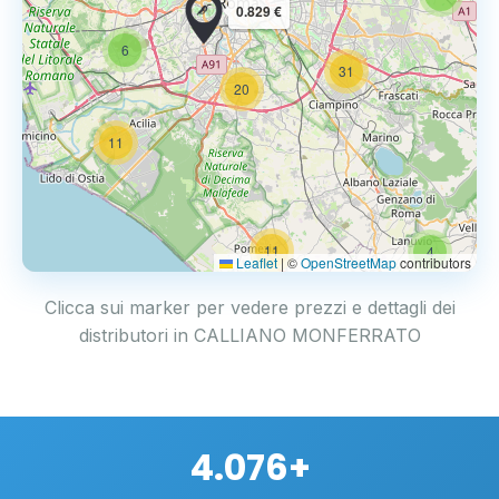
0.829 €
6
31
20
11
11
4
Leaflet
|
©
OpenStreetMap
contributors
Clicca sui marker per vedere prezzi e dettagli dei
distributori in CALLIANO MONFERRATO
4.076+