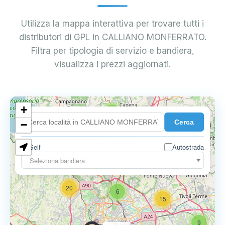
Utilizza la mappa interattiva per trovare tutti i
distributori di GPL in CALLIANO MONFERRATO.
Filtra per tipologia di servizio e bandiera,
visualizza i prezzi aggiornati.
+
2
18
2
Cerca
−
0.795 €
2
Self
Autostrada
0.699 €
Seleziona bandiera
20
6
15
9