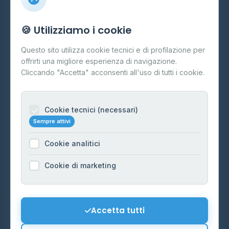
Info
🍪 Utilizziamo i cookie
Cos'è il GPL
Questo sito utilizza cookie tecnici e di profilazione per
FAQ
offrirti una migliore esperienza di navigazione.
Contatti
Cliccando "Accetta" acconsenti all'uso di tutti i cookie.
Per gestori
Informazioni legali
Cookie tecnici (necessari)
Sempre attivi
Privacy Policy
Cookie analitici
Cookie Policy
Preferenze Cookie
Cookie di marketing
Mappa del sito
Contattaci
Accetta tutti