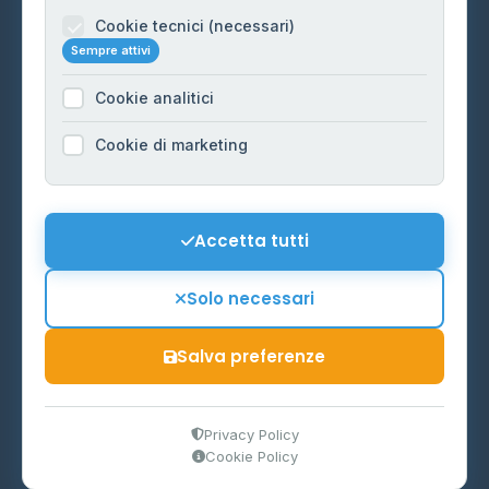
Informazioni legali
Cookie tecnici (necessari)
Sempre attivi
Privacy Policy
Cookie analitici
Cookie Policy
Preferenze Cookie
Cookie di marketing
Mappa del sito
Contattaci
Accetta tutti
info@distributori-gpl.it
Solo necessari
Salva preferenze
© 2026 - Distributori di GPL -
AF Project Software Agency
Carpi
P.IVA 03859300364
Privacy Policy
Cookie Policy
Dati forniti da
Ministero delle Imprese e del Made in Italy
-
Aggiornamento quotidiano