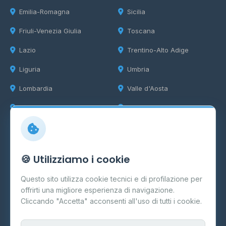
Emilia-Romagna
Sicilia
Friuli-Venezia Giulia
Toscana
Lazio
Trentino-Alto Adige
Liguria
Umbria
Lombardia
Valle d'Aosta
Marche
Veneto
Info
🍪 Utilizziamo i cookie
Cos'è il GPL
Questo sito utilizza cookie tecnici e di profilazione per
FAQ
offrirti una migliore esperienza di navigazione.
Contatti
Cliccando "Accetta" acconsenti all'uso di tutti i cookie.
Per gestori