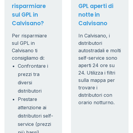
risparmiare
GPL aperti di
sul GPL in
notte in
Calvisano?
Calvisano
Per risparmiare
In Calvisano, i
sul GPL in
distributori
Calvisano ti
autostradali e molti
consigliamo di:
self-service sono
aperti 24 ore su
Confrontare i
24. Utilizza i filtri
prezzi tra
sulla mappa per
diversi
trovare i
distributori
distributori con
Prestare
orario notturno.
attenzione ai
distributori self-
service (prezzi
più bassi)