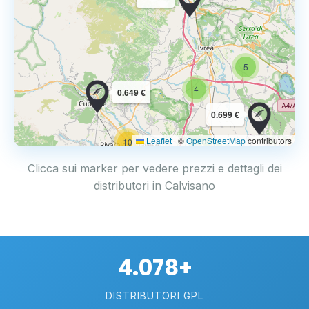
5
4
0.649 €
0.699 €
Leaflet
|
©
OpenStreetMap
contributors
10
Clicca sui marker per vedere prezzi e dettagli dei
distributori in Calvisano
4.078+
DISTRIBUTORI GPL