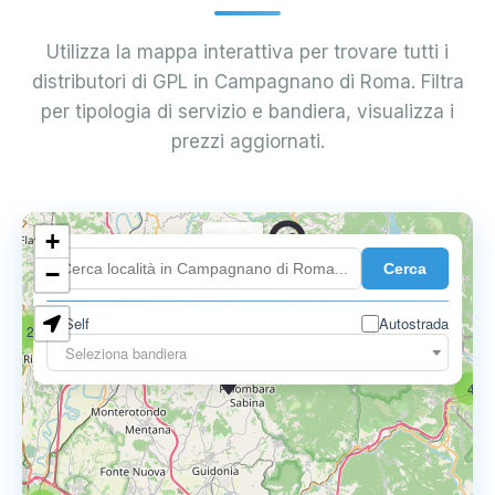
Utilizza la mappa interattiva per trovare tutti i
distributori di GPL in Campagnano di Roma. Filtra
per tipologia di servizio e bandiera, visualizza i
prezzi aggiornati.
+
0.739 €
Cerca
−
Self
Autostrada
2
18
Seleziona bandiera
0.795 €
4