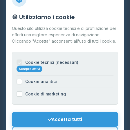
Info
🍪 Utilizziamo i cookie
Cos'è il GPL
Questo sito utilizza cookie tecnici e di profilazione per
FAQ
offrirti una migliore esperienza di navigazione.
Contatti
Cliccando "Accetta" acconsenti all'uso di tutti i cookie.
Per gestori
Informazioni legali
Cookie tecnici (necessari)
Sempre attivi
Privacy Policy
Cookie analitici
Cookie Policy
Preferenze Cookie
Cookie di marketing
Mappa del sito
Contattaci
Accetta tutti