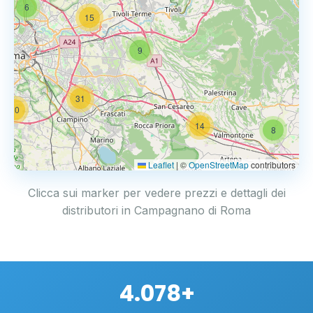
6
15
9
31
20
14
8
Leaflet
|
©
OpenStreetMap
contributors
Clicca sui marker per vedere prezzi e dettagli dei
distributori in Campagnano di Roma
4.078+