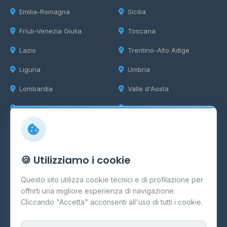
Emilia-Romagna
Sicilia
Friuli-Venezia Giulia
Toscana
Lazio
Trentino-Alto Adige
Liguria
Umbria
Lombardia
Valle d'Aosta
Marche
Veneto
Info
🍪 Utilizziamo i cookie
Cos'è il GPL
Questo sito utilizza cookie tecnici e di profilazione per
FAQ
offrirti una migliore esperienza di navigazione.
Contatti
Cliccando "Accetta" acconsenti all'uso di tutti i cookie.
Per gestori