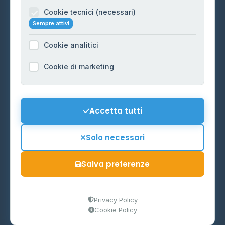
Informazioni legali
Cookie tecnici (necessari)
Sempre attivi
Privacy Policy
Cookie analitici
Cookie Policy
Preferenze Cookie
Cookie di marketing
Mappa del sito
Contattaci
Accetta tutti
info@distributori-gpl.it
Solo necessari
Salva preferenze
© 2026 - Distributori di GPL -
AF Project Software Agency
Carpi
P.IVA 03859300364
Privacy Policy
Cookie Policy
Dati forniti da
Ministero delle Imprese e del Made in Italy
-
Aggiornamento quotidiano