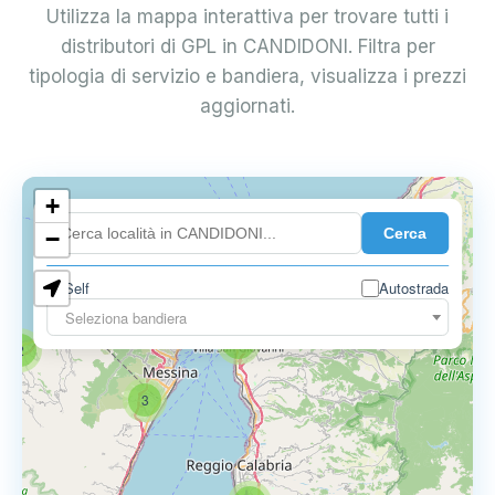
Utilizza la mappa interattiva per trovare tutti i
distributori di GPL in CANDIDONI. Filtra per
tipologia di servizio e bandiera, visualizza i prezzi
aggiornati.
+
Cerca
−
0.850 €
Self
Autostrada
Seleziona bandiera
4
2
3