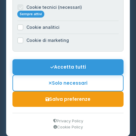
Informazioni legali
Cookie tecnici (necessari)
Sempre attivi
Privacy Policy
Cookie analitici
Cookie Policy
Preferenze Cookie
Cookie di marketing
Mappa del sito
Contattaci
Accetta tutti
info@distributori-gpl.it
Solo necessari
Salva preferenze
© 2026 - Distributori di GPL -
AF Project Software Agency
Carpi
P.IVA 03859300364
Privacy Policy
Cookie Policy
Dati forniti da
Ministero delle Imprese e del Made in Italy
-
Aggiornamento quotidiano