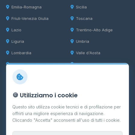
Emilia-Romagna
Sicilia
Friuli-Venezia Giulia
Toscana
Lazio
Trentino-Alto Adige
Liguria
Umbria
Lombardia
Valle d'Aosta
Marche
Veneto
Info
🍪 Utilizziamo i cookie
Cos'è il GPL
Questo sito utilizza cookie tecnici e di profilazione per
FAQ
offrirti una migliore esperienza di navigazione.
Contatti
Cliccando "Accetta" acconsenti all'uso di tutti i cookie.
Per gestori