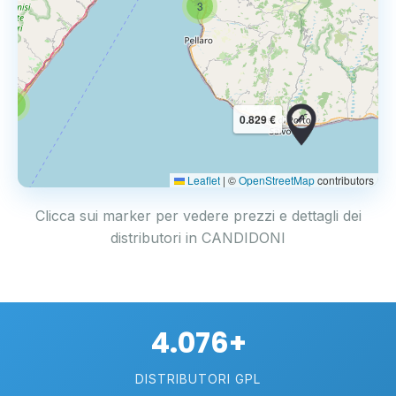
3
3
0.829 €
Leaflet
|
©
OpenStreetMap
contributors
Clicca sui marker per vedere prezzi e dettagli dei
distributori in CANDIDONI
4.076+
DISTRIBUTORI GPL