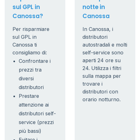
sul GPL in
notte in
Canossa?
Canossa
Per risparmiare
In Canossa, i
sul GPL in
distributori
Canossa ti
autostradali e molti
consigliamo di:
self-service sono
aperti 24 ore su
Confrontare i
24. Utilizza i filtri
prezzi tra
sulla mappa per
diversi
trovare i
distributori
distributori con
Prestare
orario notturno.
attenzione ai
distributori self-
service (prezzi
più bassi)
Evitare i