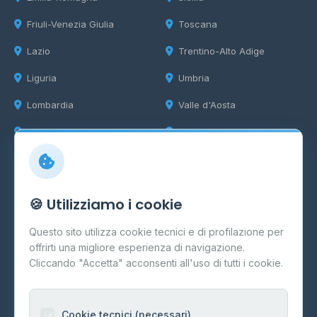
Friuli-Venezia Giulia
Toscana
Lazio
Trentino-Alto Adige
Liguria
Umbria
Lombardia
Valle d'Aosta
Marche
Veneto
Info
🍪 Utilizziamo i cookie
Cos'è il GPL
Questo sito utilizza cookie tecnici e di profilazione per
FAQ
offrirti una migliore esperienza di navigazione.
Contatti
Cliccando "Accetta" acconsenti all'uso di tutti i cookie.
Per gestori
Informazioni legali
Cookie tecnici (necessari)