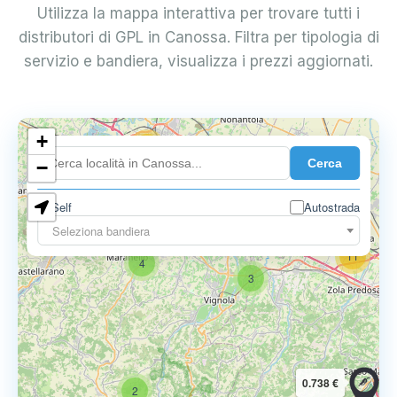
Utilizza la mappa interattiva per trovare tutti i
distributori di GPL in Canossa. Filtra per tipologia di
servizio e bandiera, visualizza i prezzi aggiornati.
+
18
Cerca
7
−
Self
Autostrada
9
11
Seleziona bandiera
11
4
3
0.738 €
2