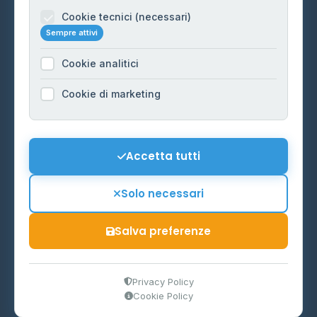
Informazioni legali
Cookie tecnici (necessari)
Sempre attivi
Privacy Policy
Cookie analitici
Cookie Policy
Preferenze Cookie
Cookie di marketing
Mappa del sito
Contattaci
Accetta tutti
info@distributori-gpl.it
Solo necessari
Salva preferenze
© 2026 - Distributori di GPL -
AF Project Software Agency
Carpi
P.IVA 03859300364
Privacy Policy
Cookie Policy
Dati forniti da
Ministero delle Imprese e del Made in Italy
-
Aggiornamento quotidiano