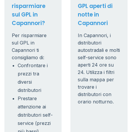
risparmiare
GPL aperti di
sul GPL in
notte in
Capannori?
Capannori
Per risparmiare
In Capannori, i
sul GPL in
distributori
Capannori ti
autostradali e molti
consigliamo di:
self-service sono
aperti 24 ore su
Confrontare i
24. Utilizza i filtri
prezzi tra
sulla mappa per
diversi
trovare i
distributori
distributori con
Prestare
orario notturno.
attenzione ai
distributori self-
service (prezzi
più bassi)