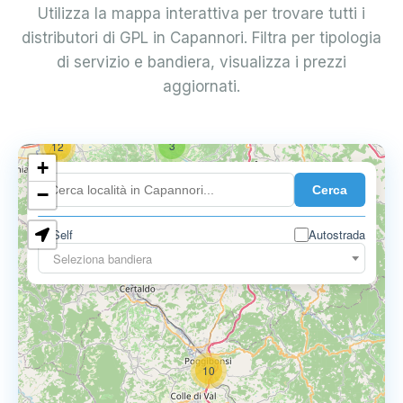
Utilizza la mappa interattiva per trovare tutti i
distributori di GPL in Capannori. Filtra per tipologia
di servizio e bandiera, visualizza i prezzi
aggiornati.
3
12
+
Cerca
−
Self
Autostrada
3
3
Seleziona bandiera
10