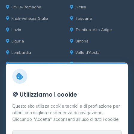
Emilia-Romagna
Sicilia
Friuli-Venezia Giulia
Toscana
Lazio
Trentino-Alto Adige
Liguria
Umbria
Lombardia
Valle d'Aosta
Marche
Veneto
Info
🍪 Utilizziamo i cookie
Cos'è il GPL
Questo sito utilizza cookie tecnici e di profilazione per
FAQ
offrirti una migliore esperienza di navigazione.
Contatti
Cliccando "Accetta" acconsenti all'uso di tutti i cookie.
Per gestori