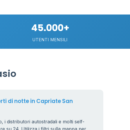
30
75
45.000+
113
UTENTI MENSILI
21
asio
11
26
rti di notte in Capriate San
8
 i distributori autostradali e molti self-
e su 24. Utilizza i filtri sulla mappa per