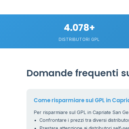
4.078+
DISTRIBUTORI GPL
Domande frequenti su
Come risparmiare sul GPL in Capri
Per risparmiare sul GPL in Capriate San Gerv
Confrontare i prezzi tra diversi distributor
Prestare attenzione ai distributori self-se