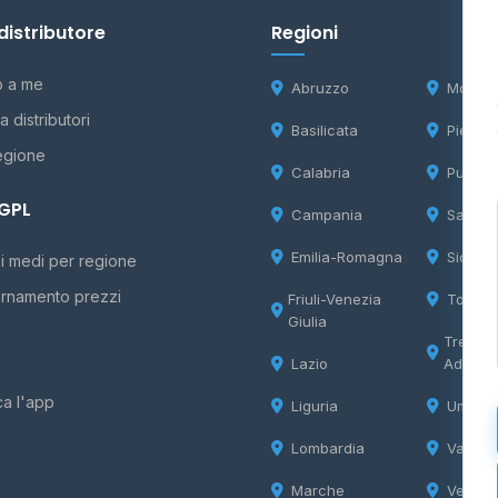
distributore
Regioni
o a me
Abruzzo
Molise
 distributori
Basilicata
Piemon
egione
Calabria
Puglia
 GPL
Campania
Sardeg
Emilia-Romagna
Sicilia
i medi per regione
rnamento prezzi
Friuli-Venezia
Tosca
Giulia
Trentin
Lazio
Adige
ca l'app
Liguria
Umbria
Lombardia
Valle d
Marche
Veneto