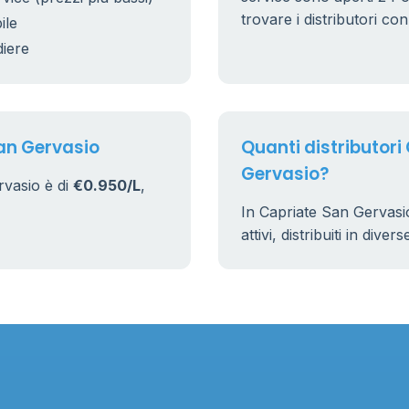
trovare i distributori co
ile
diere
San Gervasio
Quanti distributori
Gervasio?
rvasio è di
€0.950/L
,
In Capriate San Gervasi
attivi, distribuiti in dive