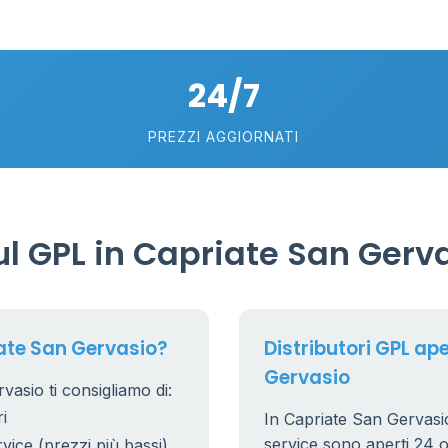
2
5
24/7
PREZZI AGGIORNATI
l GPL in Capriate San Gerv
ate San Gervasio?
Distributori GPL ape
Gervasio
asio ti consigliamo di:
i
In Capriate San Gervasio,
service sono aperti 24 or
rvice (prezzi più bassi)