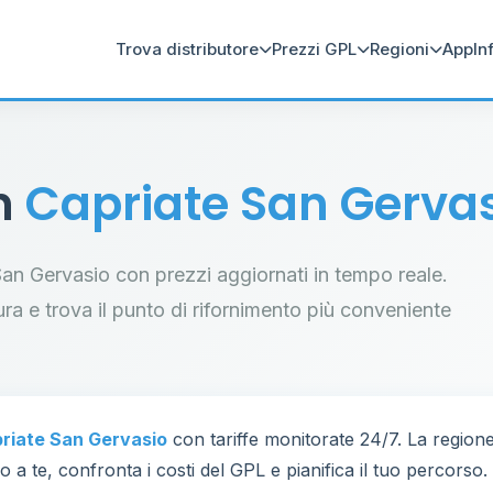
Trova distributore
Prezzi GPL
Regioni
App
In
in
Capriate San Gerva
e San Gervasio con prezzi aggiornati in tempo reale.
tura e trova il punto di rifornimento più conveniente
riate San Gervasio
con tariffe monitorate 24/7. La regio
 a te, confronta i costi del GPL e pianifica il tuo percorso.