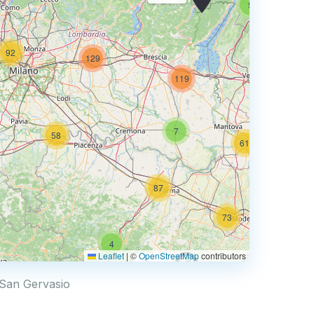
5
92
129
74
119
7
58
61
87
73
4
67
Leaflet
|
©
OpenStreetMap
contributors
0.769 €
e San Gervasio
4
2