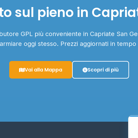
o sul pieno in Capri
ributore GPL più conveniente in Capriate San Ger
parmiare oggi stesso. Prezzi aggiornati in tempo 
Vai alla Mappa
Scopri di più