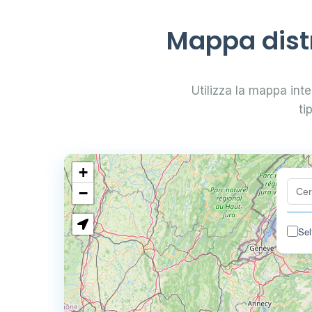
Mappa distr
Utilizza la mappa inter
ti
+
−
Sel