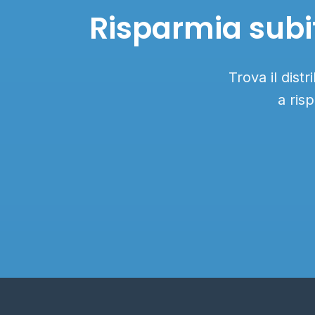
Risparmia subit
Trova il dist
a ris