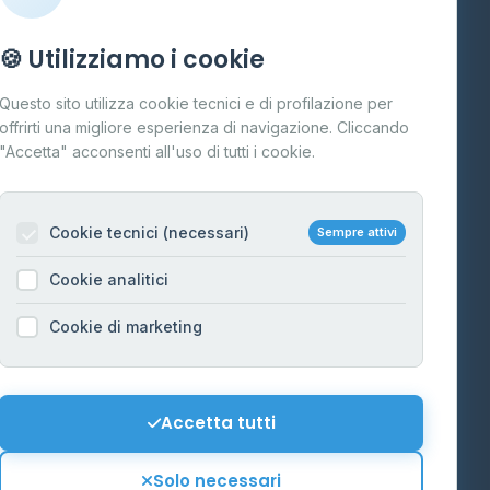
Info
🍪 Utilizziamo i cookie
Cos'è il GPL
Questo sito utilizza cookie tecnici e di profilazione per
FAQ
offrirti una migliore esperienza di navigazione. Cliccando
te
"Accetta" acconsenti all'uso di tutti i cookie.
Contatti
Per gestori
na
Cookie tecnici (necessari)
Sempre attivi
Informazioni legali
Cookie analitici
Privacy Policy
na
Cookie di marketing
Cookie Policy
o-Alto
Preferenze Cookie
Mappa del sito
Accetta tutti
'Aosta
Contattaci
Solo necessari