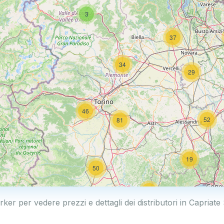
3
37
34
29
46
52
81
19
50
19
rker per vedere prezzi e dettagli dei distributori in Capriat