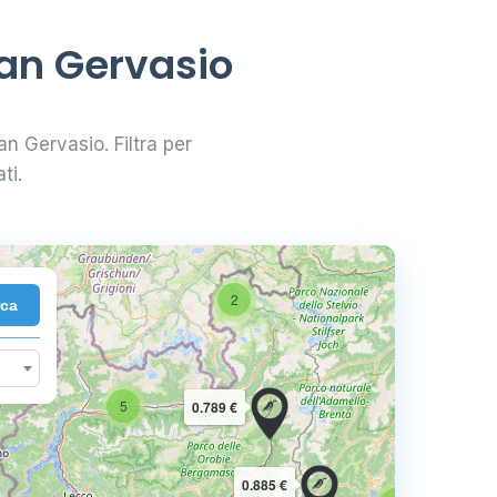
San Gervasio
San Gervasio. Filtra per
ti.
2
rca
10
5
0.789 €
16
0.885 €