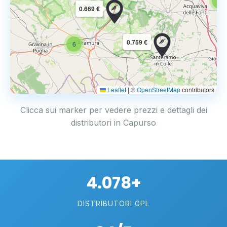
6
0.669 €
0.759 €
6
Leaflet
|
©
OpenStreetMap
contributors
Clicca sui marker per vedere prezzi e dettagli dei
distributori in Capurso
4.078+
DISTRIBUTORI GPL