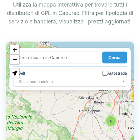
Utilizza la mappa interattiva per trovare tutti i
distributori di GPL in Capurso. Filtra per tipologia di
servizio e bandiera, visualizza i prezzi aggiornati.
+
4
Cerca
−
3
0.729 €
Self
Autostrada
3
Seleziona bandiera
13
16
6