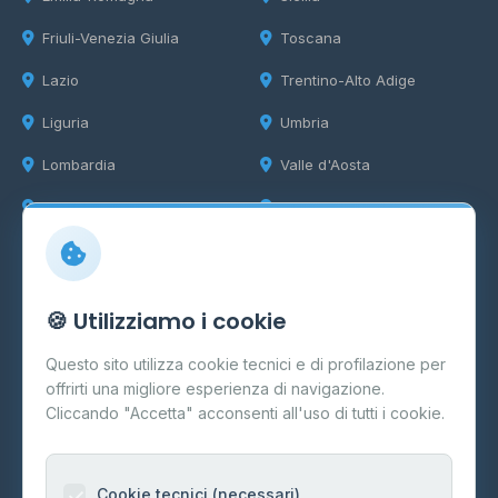
Friuli-Venezia Giulia
Toscana
Lazio
Trentino-Alto Adige
Liguria
Umbria
Lombardia
Valle d'Aosta
Marche
Veneto
Info
🍪 Utilizziamo i cookie
Cos'è il GPL
Questo sito utilizza cookie tecnici e di profilazione per
FAQ
offrirti una migliore esperienza di navigazione.
Contatti
Cliccando "Accetta" acconsenti all'uso di tutti i cookie.
Per gestori
Informazioni legali
Cookie tecnici (necessari)