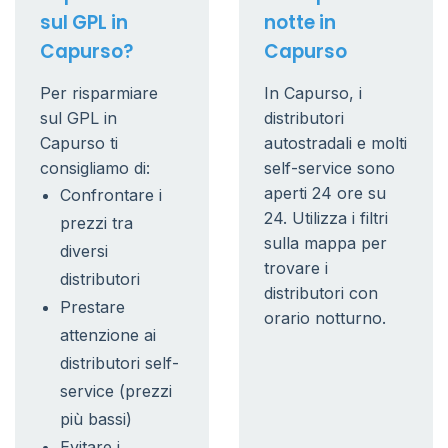
sul GPL in
notte in
Capurso?
Capurso
Per risparmiare
In Capurso, i
sul GPL in
distributori
Capurso ti
autostradali e molti
consigliamo di:
self-service sono
aperti 24 ore su
Confrontare i
24. Utilizza i filtri
prezzi tra
sulla mappa per
diversi
trovare i
distributori
distributori con
Prestare
orario notturno.
attenzione ai
distributori self-
service (prezzi
più bassi)
Evitare i