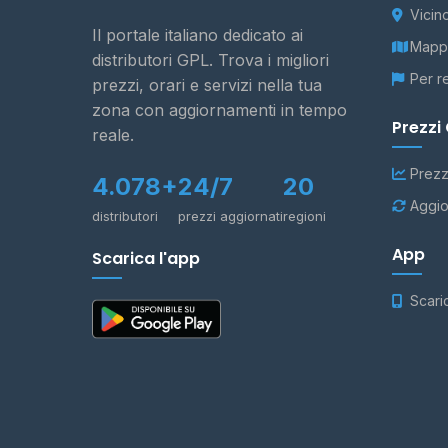
Vicin
Il portale italiano dedicato ai
Mappa
distributori GPL. Trova i migliori
Per r
prezzi, orari e servizi nella tua
zona con aggiornamenti in tempo
Prezzi
reale.
Prezz
4.078+
24/7
20
Aggio
distributori
prezzi aggiornati
regioni
App
Scarica l'app
Scari