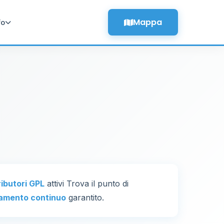
Mappa
fo
ributori GPL
attivi Trova il punto di
amento continuo
garantito.