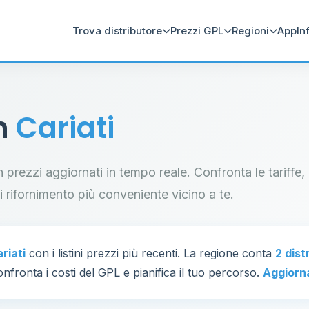
Trova distributore
Prezzi GPL
Regioni
App
In
in
Cariati
on prezzi aggiornati in tempo reale. Confronta le tariffe,
di rifornimento più conveniente vicino a te.
riati
con i listini prezzi più recenti. La regione conta
2 dist
nfronta i costi del GPL e pianifica il tuo percorso.
Aggiorn