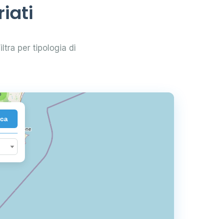
iati
3
iltra per tipologia di
6
rca
10