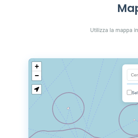
Map
Utilizza la mappa int
+
−
Sel