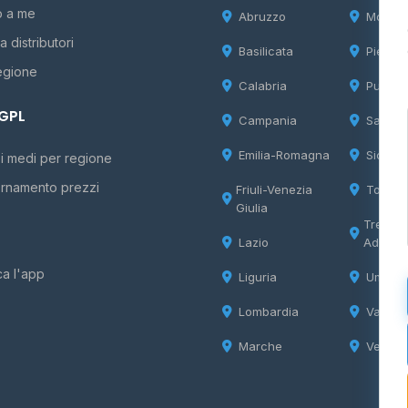
o a me
Abruzzo
Molise
 distributori
Basilicata
Piemon
egione
Calabria
Puglia
 GPL
Campania
Sardeg
Emilia-Romagna
Sicilia
i medi per regione
rnamento prezzi
Friuli-Venezia
Tosca
Giulia
Trentin
Lazio
Adige
ca l'app
Liguria
Umbria
Lombardia
Valle d
Marche
Veneto