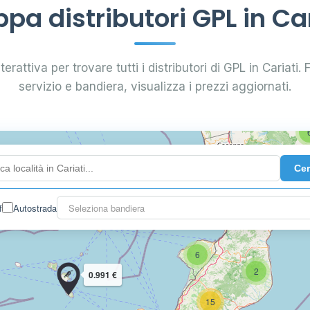
6
8
pa distributori GPL in Car
7
erattiva per trovare tutti i distributori di GPL in Cariati. F
4
servizio e bandiera, visualizza i prezzi aggiornati.
44
Ce
22
f
Autostrada
Seleziona bandiera
6
2
0.991 €
15