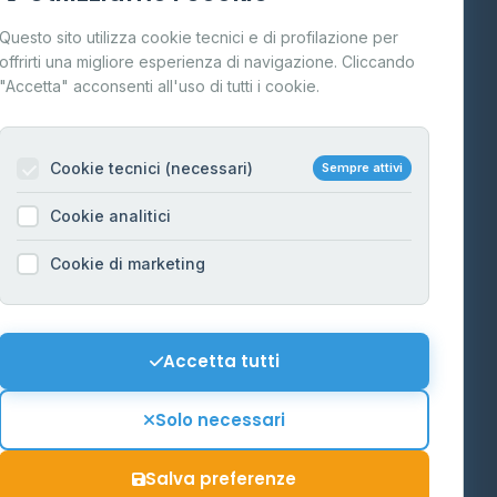
Cos'è il GPL
Questo sito utilizza cookie tecnici e di profilazione per
FAQ
offrirti una migliore esperienza di navigazione. Cliccando
te
"Accetta" acconsenti all'uso di tutti i cookie.
Contatti
Per gestori
na
Cookie tecnici (necessari)
Sempre attivi
Informazioni legali
Cookie analitici
Privacy Policy
na
Cookie di marketing
Cookie Policy
o-Alto
Preferenze Cookie
Mappa del sito
Accetta tutti
'Aosta
Contattaci
Solo necessari
info@distributori-gpl.it
Salva preferenze