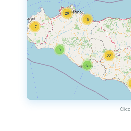
26
15
17
9
22
5
Clicc