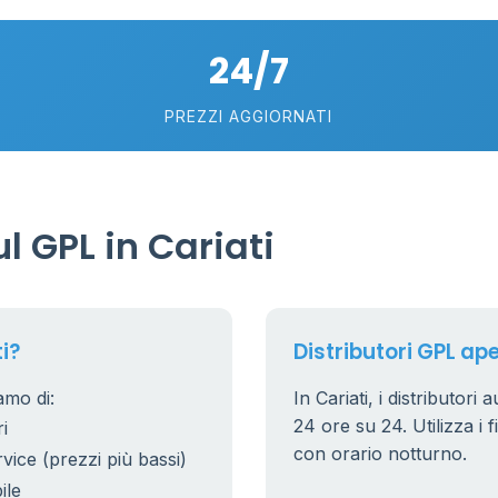
24/7
PREZZI AGGIORNATI
 GPL in Cariati
i?
Distributori GPL aper
amo di:
In Cariati, i distributori
24 ore su 24. Utilizza i f
i
con orario notturno.
rvice (prezzi più bassi)
ile