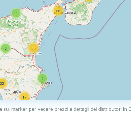
20
7
53
6
9
22
17
a sui marker per vedere prezzi e dettagli dei distributori in C