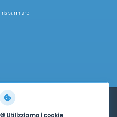
a risparmiare
Info
🍪 Utilizziamo i cookie