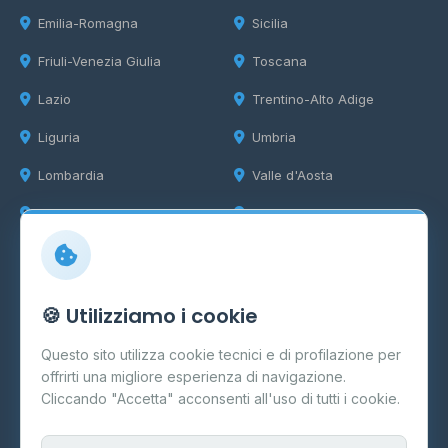
Emilia-Romagna
Sicilia
Friuli-Venezia Giulia
Toscana
Lazio
Trentino-Alto Adige
Liguria
Umbria
Lombardia
Valle d'Aosta
Marche
Veneto
Info
🍪 Utilizziamo i cookie
Cos'è il GPL
Questo sito utilizza cookie tecnici e di profilazione per
FAQ
offrirti una migliore esperienza di navigazione.
Contatti
Cliccando "Accetta" acconsenti all'uso di tutti i cookie.
Per gestori