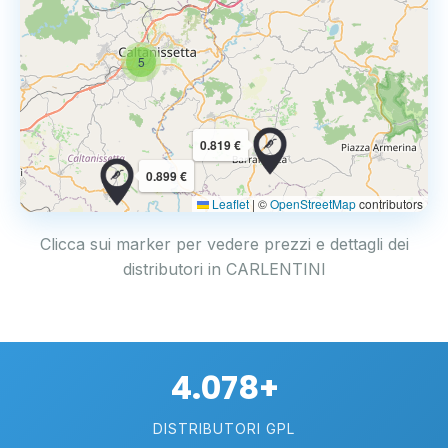
5
0.819 €
0.899 €
Leaflet
|
©
OpenStreetMap
contributors
Clicca sui marker per vedere prezzi e dettagli dei
distributori in CARLENTINI
4.078+
DISTRIBUTORI GPL