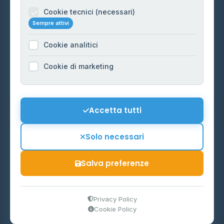
Informazioni legali
Cookie tecnici (necessari)
Sempre attivi
Privacy Policy
Cookie analitici
Cookie Policy
Preferenze Cookie
Cookie di marketing
Mappa del sito
Contattaci
Accetta tutti
info@distributori-gpl.it
Solo necessari
Salva preferenze
© 2026 - Distributori di GPL -
AF Project Software Agency
Carpi
P.IVA 03859300364
Privacy Policy
Cookie Policy
Dati forniti da
Ministero delle Imprese e del Made in Italy
-
Aggiornamento quotidiano