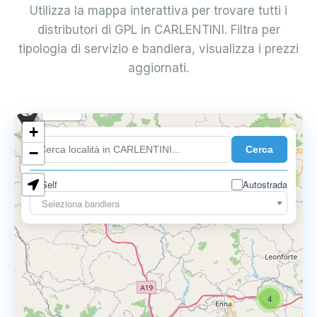
Utilizza la mappa interattiva per trovare tutti i
distributori di GPL in CARLENTINI. Filtra per
tipologia di servizio e bandiera, visualizza i prezzi
aggiornati.
0.899 €
+
Cerca
−
0.819 €
2
Self
Autostrada
Seleziona bandiera
4