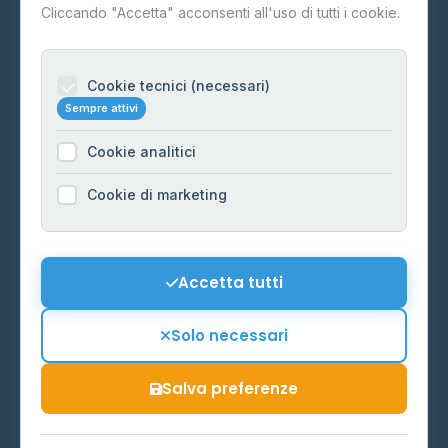
Contatti
Cliccando "Accetta" acconsenti all'uso di tutti i cookie.
Per gestori
Informazioni legali
Cookie tecnici (necessari)
Sempre attivi
Privacy Policy
Cookie analitici
Cookie Policy
Preferenze Cookie
Cookie di marketing
Mappa del sito
Contattaci
Accetta tutti
info@distributori-gpl.it
Solo necessari
Salva preferenze
© 2026 - Distributori di GPL -
AF Project Software Agency