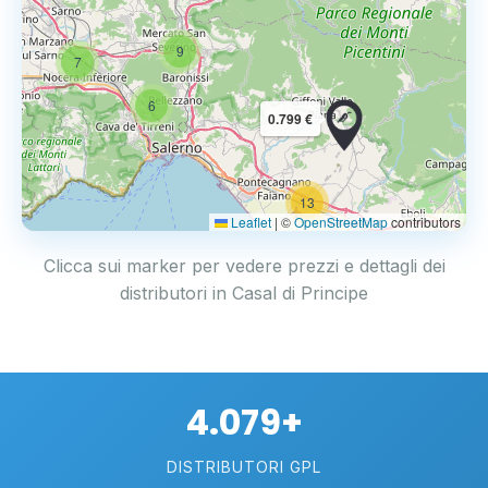
9
7
6
0.799 €
13
2
Leaflet
|
©
OpenStreetMap
contributors
Clicca sui marker per vedere prezzi e dettagli dei
distributori in Casal di Principe
4.079+
DISTRIBUTORI GPL