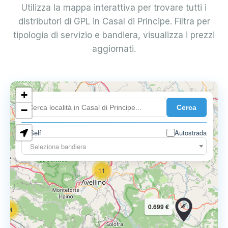
Utilizza la mappa interattiva per trovare tutti i
distributori di GPL in Casal di Principe. Filtra per
tipologia di servizio e bandiera, visualizza i prezzi
aggiornati.
6
+
0.699 €
Cerca
−
3
1
7
Self
Autostrada
Seleziona bandiera
11
0.699 €
14