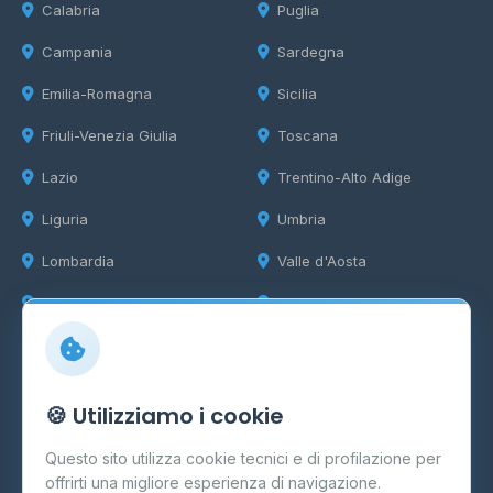
Calabria
Puglia
Campania
Sardegna
Emilia-Romagna
Sicilia
Friuli-Venezia Giulia
Toscana
Lazio
Trentino-Alto Adige
Liguria
Umbria
Lombardia
Valle d'Aosta
Marche
Veneto
Info
🍪 Utilizziamo i cookie
Cos'è il GPL
Questo sito utilizza cookie tecnici e di profilazione per
FAQ
offrirti una migliore esperienza di navigazione.