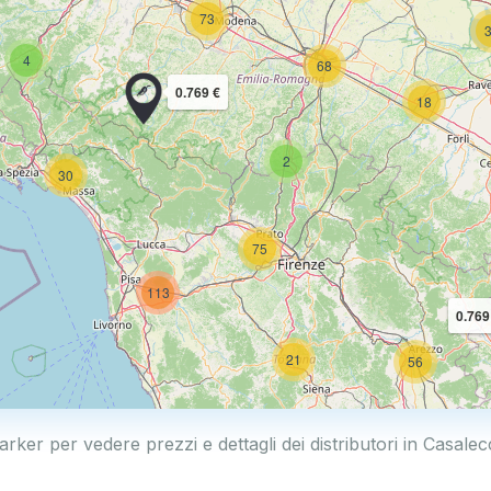
73
4
68
0.769 €
18
2
30
75
113
0.769
21
56
arker per vedere prezzi e dettagli dei distributori in Casale
11