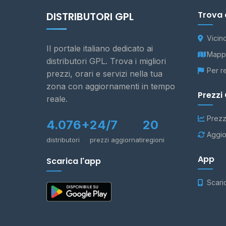
Trova 
DISTRIBUTORI GPL
Vicin
Il portale italiano dedicato ai
Mappa
distributori GPL. Trova i migliori
Per r
prezzi, orari e servizi nella tua
zona con aggiornamenti in tempo
Prezzi
reale.
Prezz
4.076+
24/7
20
Aggio
distributori
prezzi aggiornati
regioni
App
Scarica l'app
Scari