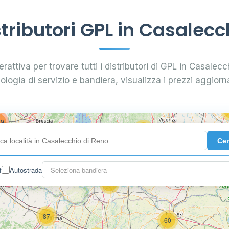
3
ributori GPL in Casalecc
0.789 €
16
rattiva per trovare tutti i distributori di GPL in Casalecc
7
0.885 €
28
pologia di servizio e bandiera, visualizza i prezzi aggiorna
5
29
73
119
Ce
142
f
Autostrada
Seleziona bandiera
7
60
87
60