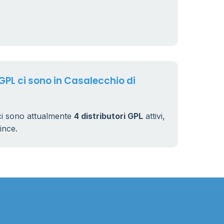
230
 GPL ci sono in Casalecchio di
ci sono attualmente
4 distributori GPL
attivi,
vince.