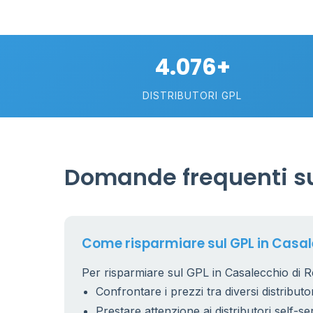
4.076+
DISTRIBUTORI GPL
Domande frequenti su
Come risparmiare sul GPL in Casal
Per risparmiare sul GPL in Casalecchio di Re
Confrontare i prezzi tra diversi distributor
Prestare attenzione ai distributori self-se