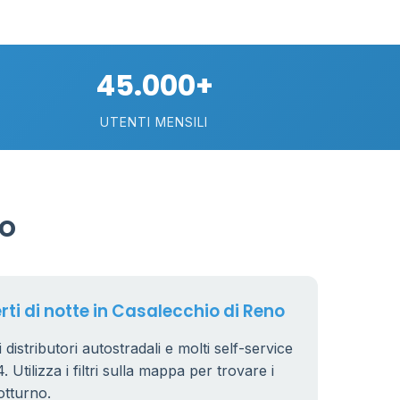
20
0.799 €
24
45.000+
0.779 €
38
UTENTI MENSILI
64
7
32
no
161
14
80
16
18
rti di notte in Casalecchio di Reno
40
 distributori autostradali e molti self-service
6
 Utilizza i filtri sulla mappa per trovare i
otturno.