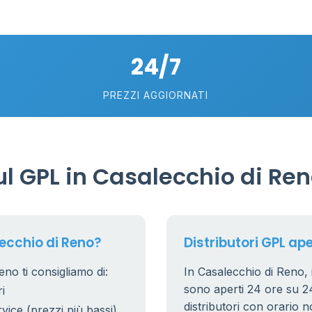
26
10
2
24/7
8
25
PREZZI AGGIORNATI
17
l GPL in Casalecchio di Re
ecchio di Reno?
Distributori GPL ape
no ti consigliamo di:
In Casalecchio di Reno, i
sono aperti 24 ore su 24.
i
distributori con orario n
rvice (prezzi più bassi)