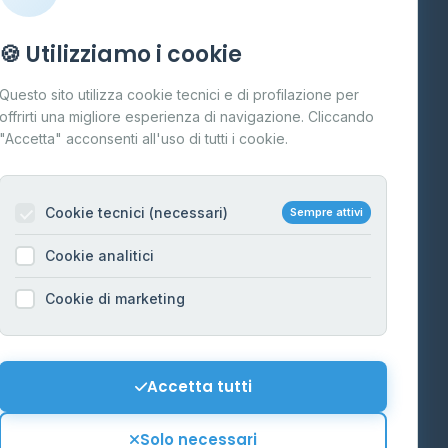
Info
🍪 Utilizziamo i cookie
Cos'è il GPL
Questo sito utilizza cookie tecnici e di profilazione per
FAQ
offrirti una migliore esperienza di navigazione. Cliccando
te
"Accetta" acconsenti all'uso di tutti i cookie.
Contatti
Per gestori
na
Cookie tecnici (necessari)
Sempre attivi
Informazioni legali
Cookie analitici
Privacy Policy
na
Cookie di marketing
Cookie Policy
o-Alto
Preferenze Cookie
Mappa del sito
Accetta tutti
'Aosta
Contattaci
Solo necessari