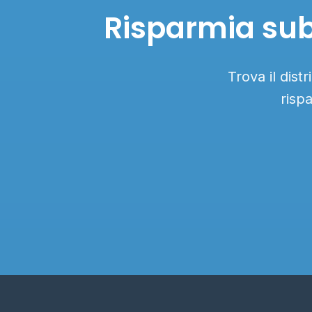
Risparmia subi
Trova il dist
risp