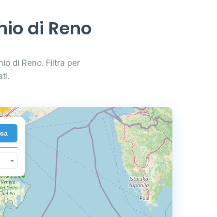
2
hio di Reno
33
hio di Reno. Filtra per
83
ti.
2
72
rca