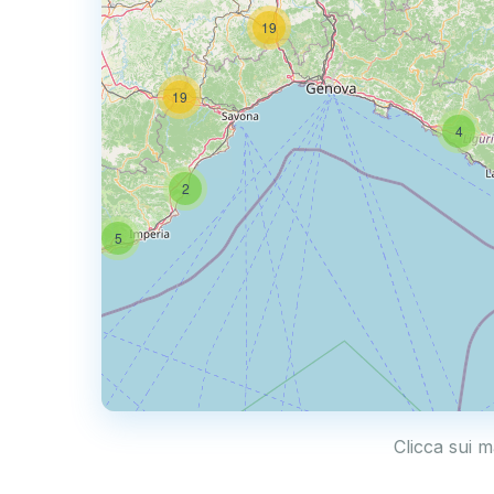
19
50
19
4
2
5
Clicca sui m