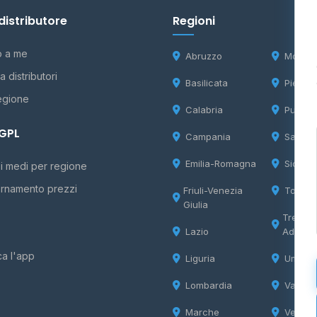
distributore
Regioni
o a me
Abruzzo
Molise
 distributori
Basilicata
Piemon
egione
Calabria
Puglia
 GPL
Campania
Sardeg
Emilia-Romagna
Sicilia
i medi per regione
rnamento prezzi
Friuli-Venezia
Tosca
Giulia
Trentin
Lazio
Adige
ca l'app
Liguria
Umbria
Lombardia
Valle d
Marche
Veneto