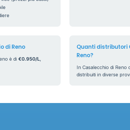
ile
diere
o di Reno
Quanti distributori
Reno?
Reno è di
€0.950/L
,
In Casalecchio di Reno 
distribuiti in diverse pro