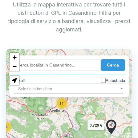
Utilizza la mappa interattiva per trovare tutti i
distributori di GPL in Casandrino. Filtra per
tipologia di servizio e bandiera, visualizza i prezzi
aggiornati.
6
+
0.699 €
Cerca
−
3
1
7
Self
Autostrada
Seleziona bandiera
11
0.729 €
14