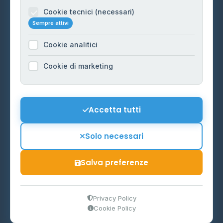
Informazioni legali
Cookie tecnici (necessari)
Sempre attivi
Privacy Policy
Cookie analitici
Cookie Policy
Preferenze Cookie
Cookie di marketing
Mappa del sito
Contattaci
Accetta tutti
info@distributori-gpl.it
Solo necessari
Salva preferenze
© 2026 - Distributori di GPL -
AF Project Software Agency
Carpi
P.IVA 03859300364
Privacy Policy
Cookie Policy
Dati forniti da
Ministero delle Imprese e del Made in Italy
-
Aggiornamento quotidiano