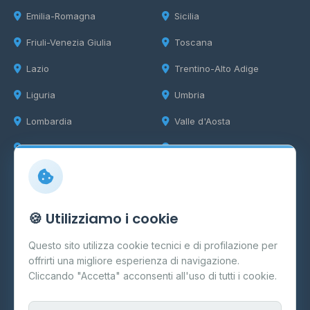
Emilia-Romagna
Sicilia
Friuli-Venezia Giulia
Toscana
Lazio
Trentino-Alto Adige
Liguria
Umbria
Lombardia
Valle d'Aosta
Marche
Veneto
Info
🍪 Utilizziamo i cookie
Cos'è il GPL
Questo sito utilizza cookie tecnici e di profilazione per
FAQ
offrirti una migliore esperienza di navigazione.
Contatti
Cliccando "Accetta" acconsenti all'uso di tutti i cookie.
Per gestori