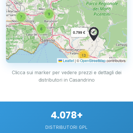
9
7
6
0.799 €
13
2
Leaflet
|
©
OpenStreetMap
contributors
Clicca sui marker per vedere prezzi e dettagli dei
distributori in Casandrino
4.078+
DISTRIBUTORI GPL