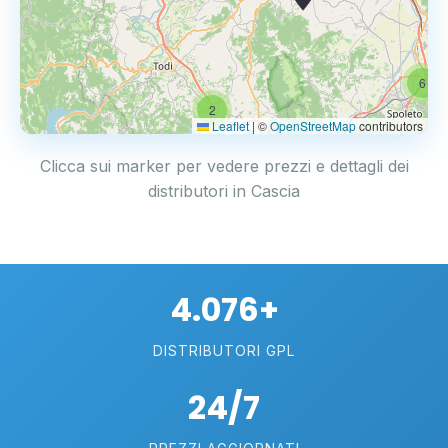
6
2
Leaflet
|
©
OpenStreetMap
contributors
Clicca sui marker per vedere prezzi e dettagli dei
distributori in Cascia
4.076+
DISTRIBUTORI GPL
24/7