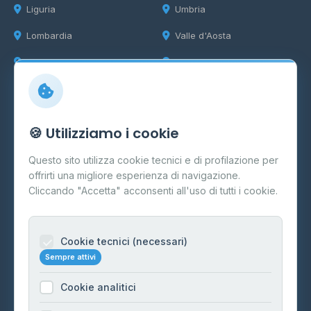
Liguria
Umbria
Lombardia
Valle d'Aosta
Marche
Veneto
Info
🍪 Utilizziamo i cookie
Cos'è il GPL
Questo sito utilizza cookie tecnici e di profilazione per
FAQ
offrirti una migliore esperienza di navigazione.
Contatti
Cliccando "Accetta" acconsenti all'uso di tutti i cookie.
Per gestori
Informazioni legali
Cookie tecnici (necessari)
Sempre attivi
Privacy Policy
Cookie analitici
Cookie Policy