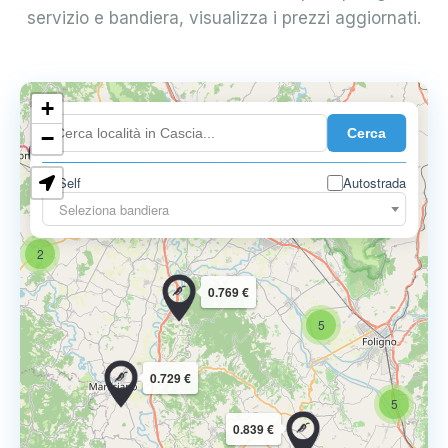
servizio e bandiera, visualizza i prezzi aggiornati.
3
+
Cerca
−
0.719 €
Self
Autostrada
12
Seleziona bandiera
7
2
0.769 €
5
0.729 €
5
0.839 €