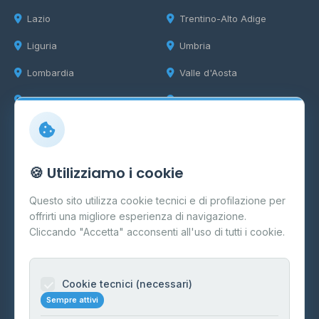
Lazio
Trentino-Alto Adige
Liguria
Umbria
Lombardia
Valle d'Aosta
Marche
Veneto
Info
🍪 Utilizziamo i cookie
Cos'è il GPL
Questo sito utilizza cookie tecnici e di profilazione per
FAQ
offrirti una migliore esperienza di navigazione.
Contatti
Cliccando "Accetta" acconsenti all'uso di tutti i cookie.
Per gestori
Informazioni legali
Cookie tecnici (necessari)
Sempre attivi
Privacy Policy