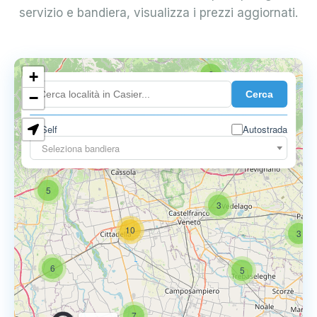
servizio e bandiera, visualizza i prezzi aggiornati.
+
2
Cerca
−
Self
Autostrada
Seleziona bandiera
5
6
9
5
3
10
3
6
5
7