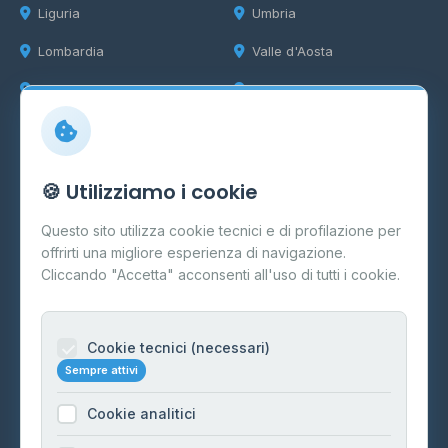
Liguria
Umbria
Lombardia
Valle d'Aosta
Marche
Veneto
Info
🍪 Utilizziamo i cookie
Cos'è il GPL
Questo sito utilizza cookie tecnici e di profilazione per
FAQ
offrirti una migliore esperienza di navigazione.
Contatti
Cliccando "Accetta" acconsenti all'uso di tutti i cookie.
Per gestori
Informazioni legali
Cookie tecnici (necessari)
Sempre attivi
Privacy Policy
Cookie analitici
Cookie Policy