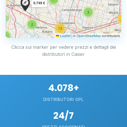
0.749 €
3
14
2
13
Leaflet
|
©
OpenStreetMap
contributors
4
17
Clicca sui marker per vedere prezzi e dettagli dei
distributori in Casier
4.078+
DISTRIBUTORI GPL
24/7