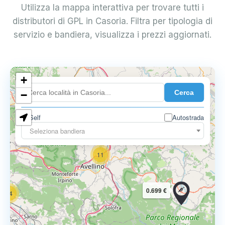
Utilizza la mappa interattiva per trovare tutti i
distributori di GPL in Casoria. Filtra per tipologia di
servizio e bandiera, visualizza i prezzi aggiornati.
6
+
0.699 €
Cerca
−
3
1
7
Self
Autostrada
Seleziona bandiera
11
0.699 €
14