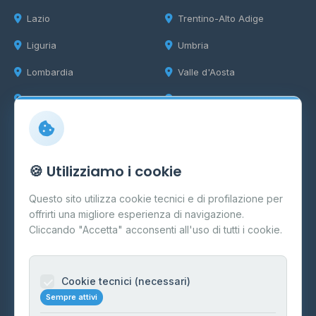
Lazio
Trentino-Alto Adige
Liguria
Umbria
Lombardia
Valle d'Aosta
Marche
Veneto
Info
🍪 Utilizziamo i cookie
Cos'è il GPL
Questo sito utilizza cookie tecnici e di profilazione per
FAQ
offrirti una migliore esperienza di navigazione.
Contatti
Cliccando "Accetta" acconsenti all'uso di tutti i cookie.
Per gestori
Informazioni legali
Cookie tecnici (necessari)
Sempre attivi
Privacy Policy