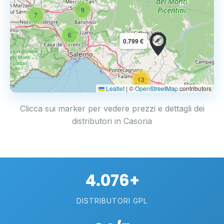
9
7
6
0.799 €
13
2
Leaflet
|
©
OpenStreetMap
contributors
Clicca sui marker per vedere prezzi e dettagli dei
distributori in Casoria
4.076+
DISTRIBUTORI GPL