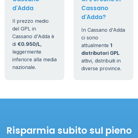
d'Adda
Cassano
d'Adda?
Il prezzo medio
del GPL in
In Cassano d'Adda
Cassano d'Adda è
ci sono
di
€0.950/L
,
attualmente
1
leggermente
distributori GPL
inferiore alla media
attivi, distribuiti in
nazionale.
diverse province.
Risparmia subito sul pieno