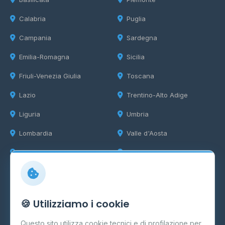
Calabria
Puglia
Campania
Sardegna
Emilia-Romagna
Sicilia
Friuli-Venezia Giulia
Toscana
Lazio
Trentino-Alto Adige
Liguria
Umbria
Lombardia
Valle d'Aosta
Marche
Veneto
Info
🍪 Utilizziamo i cookie
Cos'è il GPL
Questo sito utilizza cookie tecnici e di profilazione per
FAQ