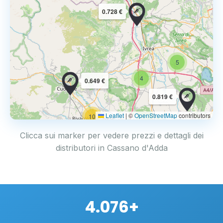
0.728 €
5
4
0.649 €
0.819 €
Leaflet
|
©
OpenStreetMap
contributors
10
Clicca sui marker per vedere prezzi e dettagli dei
distributori in Cassano d'Adda
4.076+