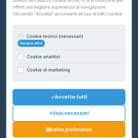
Questo sito utilizza cookie tecnici e di profilazione per
FAQ
offrirti una migliore esperienza di navigazione.
Contatti
Cliccando "Accetta" acconsenti all'uso di tutti i cookie.
Per gestori
Informazioni legali
Cookie tecnici (necessari)
Sempre attivi
Privacy Policy
Cookie analitici
Cookie Policy
Preferenze Cookie
Cookie di marketing
Mappa del sito
Contattaci
Accetta tutti
info@distributori-gpl.it
Solo necessari
Salva preferenze