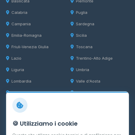
Basilicata
Piemonte
Calabria
Puglia
Campania
Sardegna
Emilia-Romagna
Sicilia
Friuli-Venezia Giulia
Toscana
Lazio
Trentino-Alto Adige
Liguria
Umbria
Lombardia
Valle d'Aosta
Marche
Veneto
Info
🍪 Utilizziamo i cookie
Cos'è il GPL