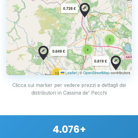
0.728 €
5
4
0.649 €
0.819 €
Leaflet
|
©
OpenStreetMap
contributors
10
Clicca sui marker per vedere prezzi e dettagli dei
distributori in Cassina de' Pecchi
4.076+