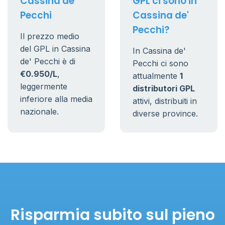
Cassina de'
GPL ci sono in
Pecchi
Cassina de'
Pecchi?
Il prezzo medio
del GPL in Cassina
In Cassina de'
de' Pecchi è di
Pecchi ci sono
€0.950/L
,
attualmente
1
leggermente
distributori GPL
inferiore alla media
attivi, distribuiti in
nazionale.
diverse province.
Risparmia subito sul pieno