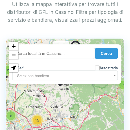
Utilizza la mappa interattiva per trovare tutti i
distributori di GPL in Cassino. Filtra per tipologia di
servizio e bandiera, visualizza i prezzi aggiornati.
+
0.739 €
Cerca
−
Self
Autostrada
2
17
Seleziona bandiera
0.795 €
4
6
15