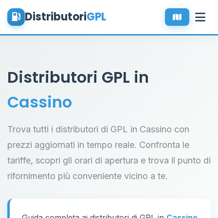
Distributori
GPL
Distributori GPL in
Cassino
Trova tutti i distributori di GPL in Cassino con
prezzi aggiornati in tempo reale. Confronta le
tariffe, scopri gli orari di apertura e trova il punto di
rifornimento più conveniente vicino a te.
Guida completa ai distributori di GPL in
Cassino