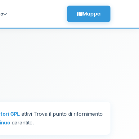
Mappa
fo
utori GPL
attivi Trova il punto di rifornimento
inuo
garantito.