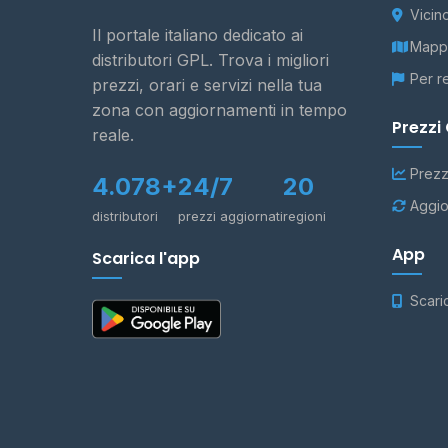
Vicin
Il portale italiano dedicato ai
Mappa
distributori GPL. Trova i migliori
Per r
prezzi, orari e servizi nella tua
zona con aggiornamenti in tempo
Prezzi
reale.
Prezz
4.078+
24/7
20
Aggio
distributori
prezzi aggiornati
regioni
App
Scarica l'app
Scari