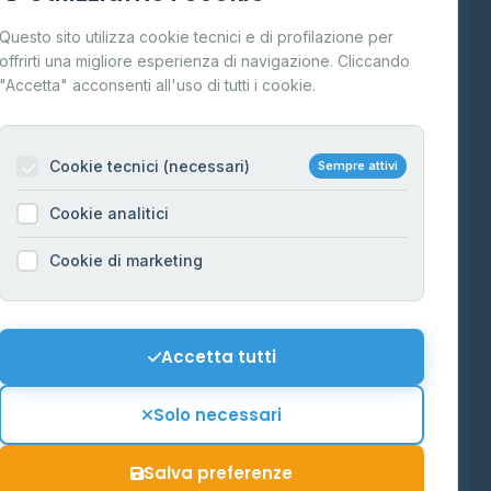
Cos'è il GPL
Questo sito utilizza cookie tecnici e di profilazione per
FAQ
offrirti una migliore esperienza di navigazione. Cliccando
te
"Accetta" acconsenti all'uso di tutti i cookie.
Contatti
Per gestori
na
Cookie tecnici (necessari)
Sempre attivi
Informazioni legali
Cookie analitici
Privacy Policy
na
Cookie di marketing
Cookie Policy
o-Alto
Preferenze Cookie
Mappa del sito
Accetta tutti
'Aosta
Contattaci
Solo necessari
info@distributori-gpl.it
Salva preferenze