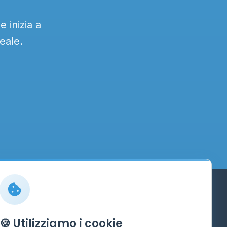
 inizia a
eale.
Info
🍪 Utilizziamo i cookie