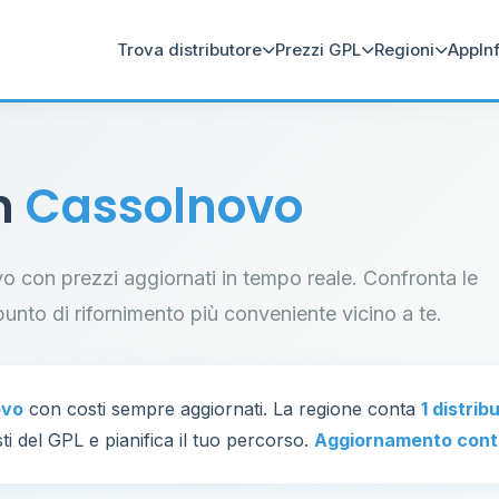
Trova distributore
Prezzi GPL
Regioni
App
In
in
Cassolnovo
ovo con prezzi aggiornati in tempo reale. Confronta le
il punto di rifornimento più conveniente vicino a te.
ovo
con costi sempre aggiornati. La regione conta
1 distrib
ti del GPL e pianifica il tuo percorso.
Aggiornamento cont