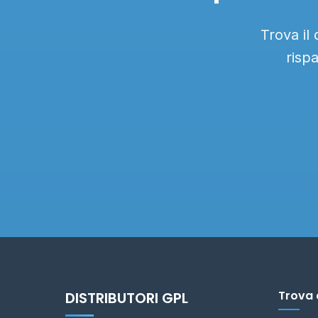
Trova il
risp
Trova 
DISTRIBUTORI GPL