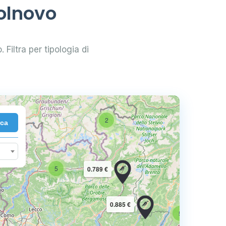
olnovo
 Filtra per tipologia di
2
rca
10
5
0.789 €
16
0.885 €
5