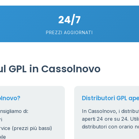
5
24/7
PREZZI AGGIORNATI
l GPL in Cassolnovo
olnovo?
Distributori GPL ape
nsigliamo di:
In Cassolnovo, i distribu
aperti 24 ore su 24. Utili
i
distributori con orario n
rvice (prezzi più bassi)
ile