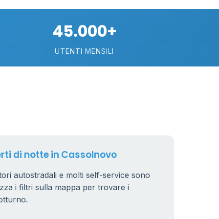
75
45.000+
113
UTENTI MENSILI
21
11
26
rti di notte in Cassolnovo
tori autostradali e molti self-service sono
zza i filtri sulla mappa per trovare i
8
otturno.