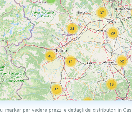
37
34
29
46
52
81
19
50
19
ui marker per vedere prezzi e dettagli dei distributori in C
2