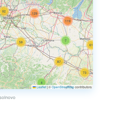
92
129
74
119
7
58
61
87
73
4
67
Leaflet
|
©
OpenStreetMap
contributors
0.769 €
assolnovo
4
2
30