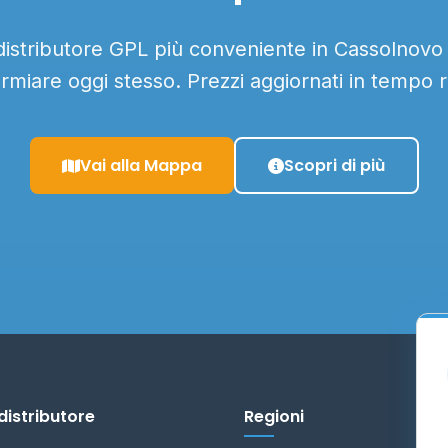
 distributore GPL più conveniente in Cassolnovo e
armiare oggi stesso. Prezzi aggiornati in tempo r
Vai alla Mappa
Scopri di più
distributore
Regioni