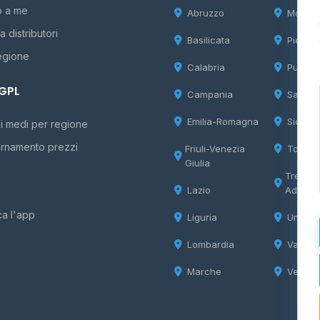
o a me
Abruzzo
Molise
 distributori
Basilicata
Piemon
egione
Calabria
Puglia
 GPL
Campania
Sardeg
Emilia-Romagna
Sicilia
i medi per regione
rnamento prezzi
Friuli-Venezia
Tosca
Giulia
Trentin
Lazio
Adige
ca l'app
Liguria
Umbria
Lombardia
Valle d
Marche
Veneto