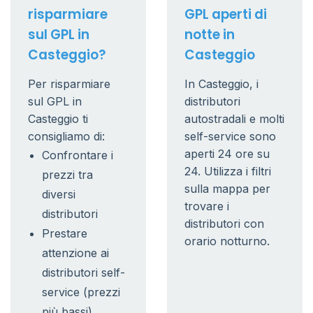
risparmiare
GPL aperti di
sul GPL in
notte in
Casteggio?
Casteggio
Per risparmiare
In Casteggio, i
sul GPL in
distributori
Casteggio ti
autostradali e molti
consigliamo di:
self-service sono
aperti 24 ore su
Confrontare i
24. Utilizza i filtri
prezzi tra
sulla mappa per
diversi
trovare i
distributori
distributori con
Prestare
orario notturno.
attenzione ai
distributori self-
service (prezzi
più bassi)