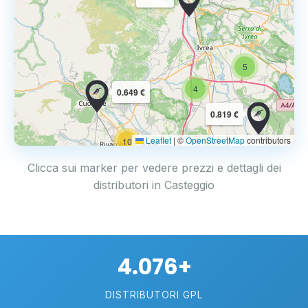
5
4
0.649 €
0.819 €
Leaflet
|
©
OpenStreetMap
contributors
10
Clicca sui marker per vedere prezzi e dettagli dei
distributori in Casteggio
4.076+
DISTRIBUTORI GPL