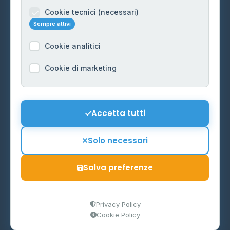
Informazioni legali
Cookie tecnici (necessari)
Sempre attivi
Privacy Policy
Cookie analitici
Cookie Policy
Preferenze Cookie
Cookie di marketing
Mappa del sito
Contattaci
Accetta tutti
info@distributori-gpl.it
Solo necessari
Salva preferenze
© 2026 - Distributori di GPL -
AF Project Software Agency
Carpi
P.IVA 03859300364
Privacy Policy
Cookie Policy
Dati forniti da
Ministero delle Imprese e del Made in Italy
-
Aggiornamento quotidiano