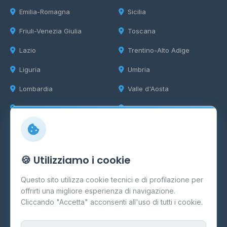
Emilia-Romagna
Sicilia
Friuli-Venezia Giulia
Toscana
Lazio
Trentino-Alto Adige
Liguria
Umbria
Lombardia
Valle d'Aosta
Marche
Veneto
Info
🍪 Utilizziamo i cookie
Cos'è il GPL
Questo sito utilizza cookie tecnici e di profilazione per
FAQ
offrirti una migliore esperienza di navigazione.
Contatti
Cliccando "Accetta" acconsenti all'uso di tutti i cookie.
Per gestori