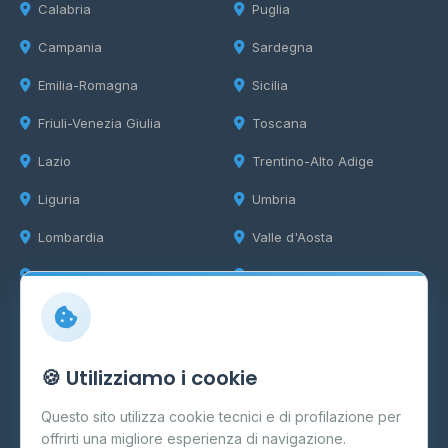
Calabria
Puglia
Campania
Sardegna
Emilia-Romagna
Sicilia
Friuli-Venezia Giulia
Toscana
Lazio
Trentino-Alto Adige
Liguria
Umbria
Lombardia
Valle d'Aosta
Marche
Veneto
Info
🍪 Utilizziamo i cookie
Cos'è il GPL
Questo sito utilizza cookie tecnici e di profilazione per
FAQ
offrirti una migliore esperienza di navigazione.