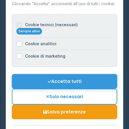
Contatti
Cliccando "Accetta" acconsenti all'uso di tutti i cookie.
Per gestori
Informazioni legali
Cookie tecnici (necessari)
Sempre attivi
Privacy Policy
Cookie analitici
Cookie Policy
Preferenze Cookie
Cookie di marketing
Mappa del sito
Contattaci
Accetta tutti
info@distributori-gpl.it
Solo necessari
Salva preferenze
© 2026 - Distributori di GPL -
AF Project Software Agency