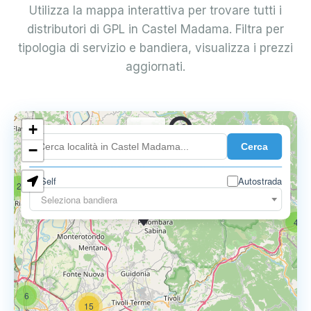
Utilizza la mappa interattiva per trovare tutti i
distributori di GPL in Castel Madama. Filtra per
tipologia di servizio e bandiera, visualizza i prezzi
aggiornati.
+
0.739 €
Cerca
−
Self
Autostrada
2
18
Seleziona bandiera
0.795 €
4
6
15