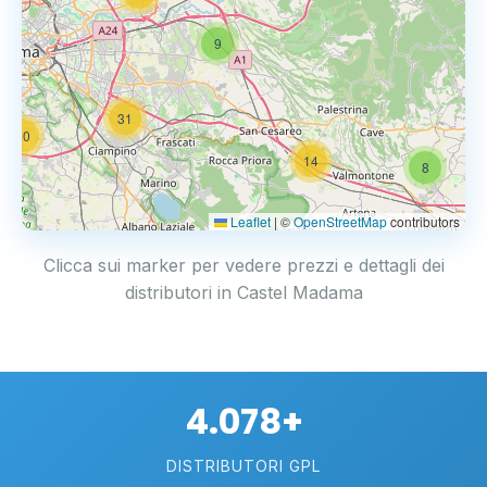
9
31
20
14
8
Leaflet
|
©
OpenStreetMap
contributors
Clicca sui marker per vedere prezzi e dettagli dei
distributori in Castel Madama
4.078+
DISTRIBUTORI GPL