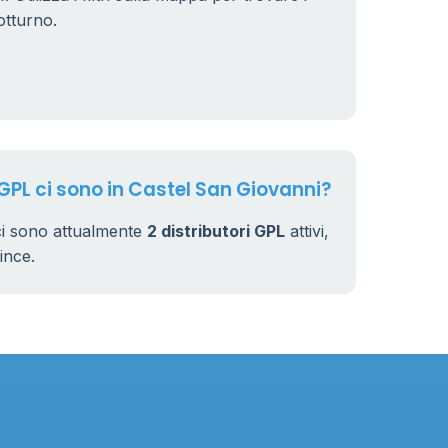
otturno.
230
 GPL ci sono in Castel San Giovanni?
ci sono attualmente
2 distributori GPL
attivi,
vince.