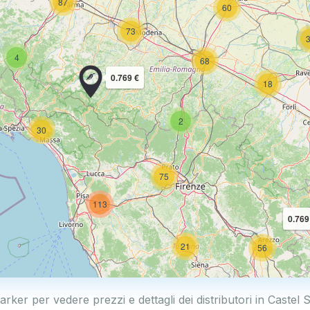
87
60
73
4
68
0.769 €
18
2
30
75
113
0.769
21
56
arker per vedere prezzi e dettagli dei distributori in Castel