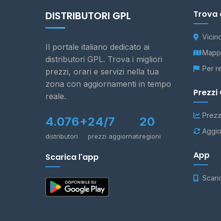
Trova 
DISTRIBUTORI GPL
Vicin
Il portale italiano dedicato ai
Mappa
distributori GPL. Trova i migliori
Per r
prezzi, orari e servizi nella tua
zona con aggiornamenti in tempo
Prezzi
reale.
Prezz
4.076+
24/7
20
Aggio
distributori
prezzi aggiornati
regioni
App
Scarica l'app
Scari