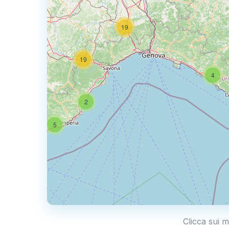
19
50
19
4
2
5
Clicca sui m