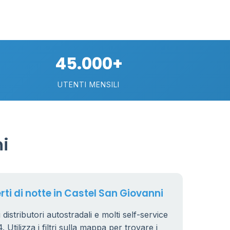
29
20
0.799 €
24
45.000+
0.779 €
38
UTENTI MENSILI
64
7
32
i
161
14
80
16
18
rti di notte in Castel San Giovanni
40
 distributori autostradali e molti self-service
6
 Utilizza i filtri sulla mappa per trovare i