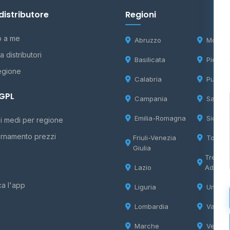
distributore
Regioni
o a me
Abruzzo
Molise
 distributori
Basilicata
Piemon
egione
Calabria
Puglia
 GPL
Campania
Sardeg
Emilia-Romagna
Sicilia
i medi per regione
rnamento prezzi
Friuli-Venezia
Tosca
Giulia
Trentin
Lazio
Adige
ca l'app
Liguria
Umbria
Lombardia
Valle d
Marche
Veneto