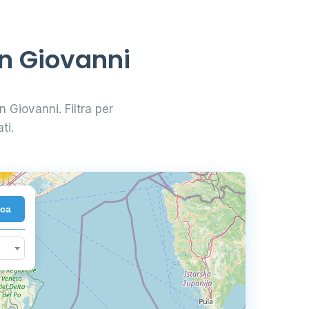
2
an Giovanni
33
n Giovanni. Filtra per
83
ti.
2
72
rca