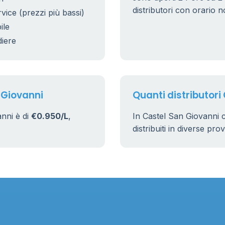
distributori con orario n
rvice (prezzi più bassi)
ile
diere
 Giovanni
Quanti distributori
anni è di
€0.950/L
,
In Castel San Giovanni 
distribuiti in diverse pro