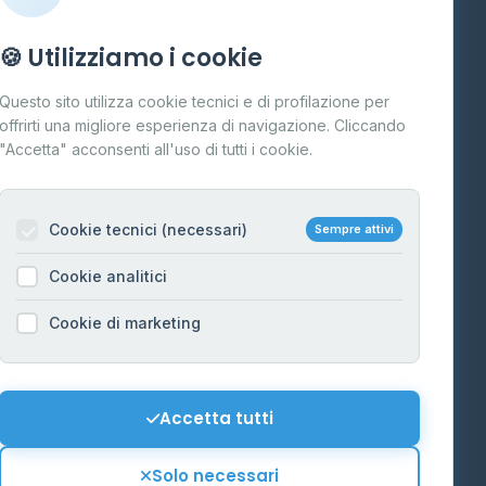
Info
🍪 Utilizziamo i cookie
Cos'è il GPL
Questo sito utilizza cookie tecnici e di profilazione per
FAQ
offrirti una migliore esperienza di navigazione. Cliccando
te
"Accetta" acconsenti all'uso di tutti i cookie.
Contatti
Per gestori
na
Cookie tecnici (necessari)
Sempre attivi
Informazioni legali
Cookie analitici
Privacy Policy
na
Cookie di marketing
Cookie Policy
o-Alto
Preferenze Cookie
Mappa del sito
Accetta tutti
'Aosta
Contattaci
Solo necessari