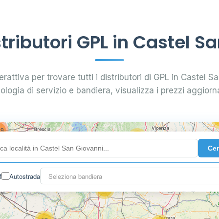
2
10
3
ributori GPL in Castel S
0.789 €
16
erattiva per trovare tutti i distributori di GPL in Castel Sa
7
0.885 €
28
pologia di servizio e bandiera, visualizza i prezzi aggiorna
5
29
73
119
Ce
142
f
Autostrada
Seleziona bandiera
7
60