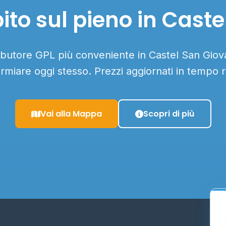
ito sul pieno in Caste
ributore GPL più conveniente in Castel San Giova
armiare oggi stesso. Prezzi aggiornati in tempo r
Vai alla Mappa
Scopri di più