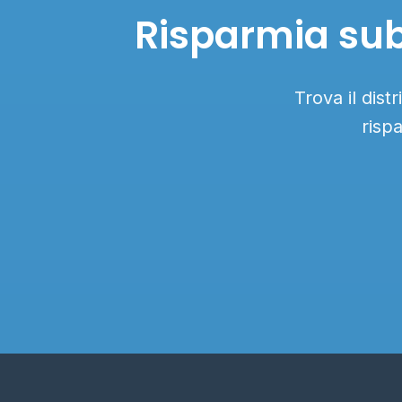
Risparmia sub
Trova il dist
risp