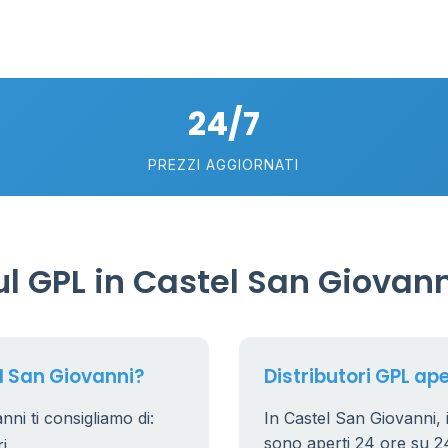
11
26
10
2
24/7
8
25
PREZZI AGGIORNATI
17
l GPL in Castel San Giovann
l San Giovanni?
Distributori GPL ape
ni ti consigliamo di:
In Castel San Giovanni, i
sono aperti 24 ore su 24.
i