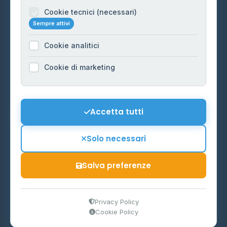
Informazioni legali
Cookie tecnici (necessari)
Sempre attivi
Privacy Policy
Cookie analitici
Cookie Policy
Preferenze Cookie
Cookie di marketing
Mappa del sito
Contattaci
Accetta tutti
info@distributori-gpl.it
Solo necessari
Salva preferenze
© 2026 - Distributori di GPL -
AF Project Software Agency
Carpi
P.IVA 03859300364
Privacy Policy
Cookie Policy
Dati forniti da
Ministero delle Imprese e del Made in Italy
-
Aggiornamento quotidiano