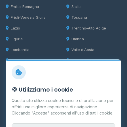
Emilia-Romagna
Sicilia
Friuli-Venezia Giulia
Toscana
Lazio
Trentino-Alto Adige
Liguria
Umbria
Lombardia
Valle d'Aosta
Marche
Veneto
Info
🍪 Utilizziamo i cookie
Cos'è il GPL
Questo sito utilizza cookie tecnici e di profilazione per
FAQ
offrirti una migliore esperienza di navigazione.
Contatti
Cliccando "Accetta" acconsenti all'uso di tutti i cookie.
Per gestori