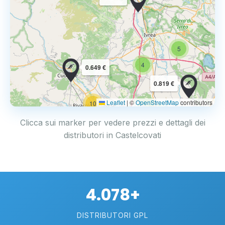
5
4
0.649 €
0.819 €
Leaflet
|
©
OpenStreetMap
contributors
10
Clicca sui marker per vedere prezzi e dettagli dei
distributori in Castelcovati
4.078+
DISTRIBUTORI GPL