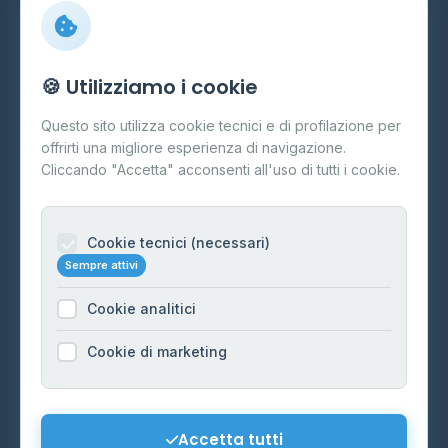
Info
🍪 Utilizziamo i cookie
Cos'è il GPL
Questo sito utilizza cookie tecnici e di profilazione per
FAQ
offrirti una migliore esperienza di navigazione.
Contatti
Cliccando "Accetta" acconsenti all'uso di tutti i cookie.
Per gestori
Informazioni legali
Cookie tecnici (necessari)
Sempre attivi
Privacy Policy
Cookie analitici
Cookie Policy
Preferenze Cookie
Cookie di marketing
Mappa del sito
Contattaci
Accetta tutti