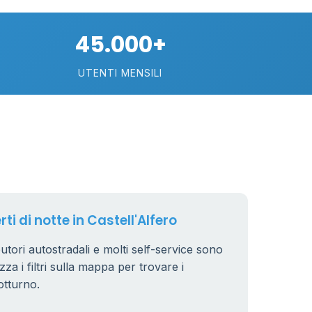
21
45.000+
UTENTI MENSILI
11
26
8
ti di notte in Castell'Alfero
ibutori autostradali e molti self-service sono
zza i filtri sulla mappa per trovare i
otturno.