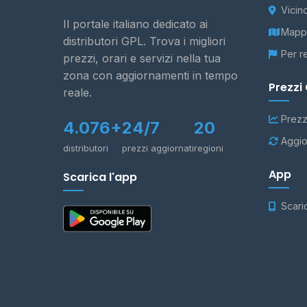
Vicin
Il portale italiano dedicato ai
Mappa
distributori GPL. Trova i migliori
Per r
prezzi, orari e servizi nella tua
zona con aggiornamenti in tempo
Prezzi
reale.
Prezz
4.076+
24/7
20
Aggio
distributori
prezzi aggiornati
regioni
App
Scarica l'app
Scari