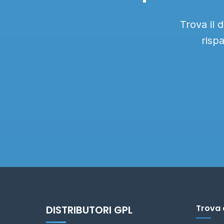
Trova il 
risp
Trova 
DISTRIBUTORI GPL