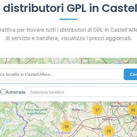
istributori GPL in Castel
attiva per trovare tutti i distributori di GPL in Castell'Alfe
di servizio e bandiera, visualizza i prezzi aggiornati.
4
Ce
f
Autostrada
Seleziona bandiera
3
37
92
34
29