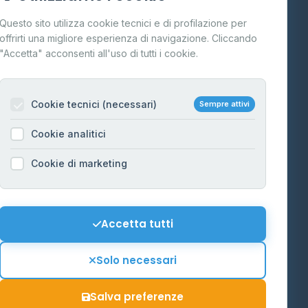
Cos'è il GPL
Questo sito utilizza cookie tecnici e di profilazione per
FAQ
offrirti una migliore esperienza di navigazione. Cliccando
te
"Accetta" acconsenti all'uso di tutti i cookie.
Contatti
Per gestori
na
Cookie tecnici (necessari)
Sempre attivi
Informazioni legali
Cookie analitici
Privacy Policy
na
Cookie di marketing
Cookie Policy
o-Alto
Preferenze Cookie
Mappa del sito
Accetta tutti
'Aosta
Contattaci
Solo necessari
info@distributori-gpl.it
Salva preferenze