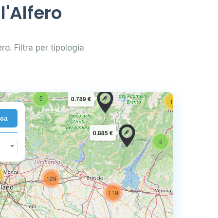
l'Alfero
ro. Filtra per tipologia
2
10
5
0.789 €
16
rca
7
0.885 €
5
129
73
119