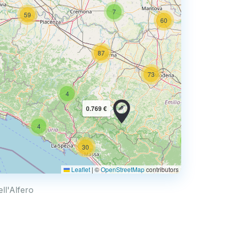
7
59
60
87
60
73
4
68
0.769 €
4
2
30
Leaflet
|
©
OpenStreetMap
contributors
75
ell'Alfero
113