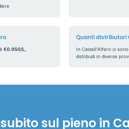
diere
ero
Quanti distributori 
di
€0.950/L
,
In Castell'Alfero ci son
distribuiti in diverse pro
ubito sul pieno in Ca