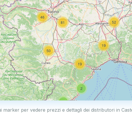
46
52
81
19
50
19
2
5
i marker per vedere prezzi e dettagli dei distributori in Cast