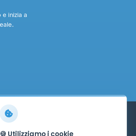
e inizia a
eale.
Info
🍪 Utilizziamo i cookie