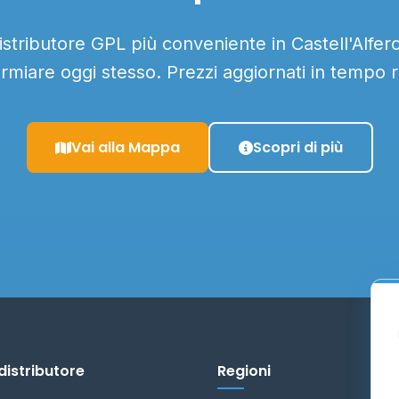
distributore GPL più conveniente in Castell'Alfero 
armiare oggi stesso. Prezzi aggiornati in tempo r
Vai alla Mappa
Scopri di più
distributore
Regioni