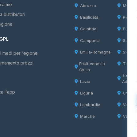
o a me
Abruzzo
Molise
 distributori
Basilicata
Piemon
egione
Calabria
Puglia
 GPL
Campania
Sardeg
Emilia-Romagna
Sicilia
i medi per regione
rnamento prezzi
Friuli-Venezia
Tosca
Giulia
Trentin
Lazio
Adige
ca l'app
Liguria
Umbria
Lombardia
Valle d
Marche
Veneto