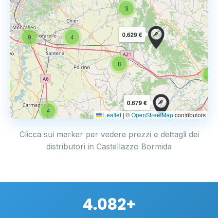
3
0.629 €
9
4
8
6
4
0.679 €
4
Leaflet
|
©
OpenStreetMap
contributors
Clicca sui marker per vedere prezzi e dettagli dei
distributori in Castellazzo Bormida
4.082+