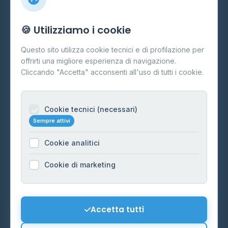
Info
🍪 Utilizziamo i cookie
Cos'è il GPL
Questo sito utilizza cookie tecnici e di profilazione per
FAQ
offrirti una migliore esperienza di navigazione.
Contatti
Cliccando "Accetta" acconsenti all'uso di tutti i cookie.
Per gestori
Informazioni legali
Cookie tecnici (necessari)
Sempre attivi
Privacy Policy
Cookie analitici
Cookie Policy
Preferenze Cookie
Cookie di marketing
Mappa del sito
Contattaci
Accetta tutti