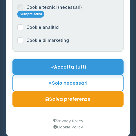
Informazioni legali
Cookie tecnici (necessari)
Sempre attivi
Privacy Policy
Cookie analitici
Cookie Policy
Preferenze Cookie
Cookie di marketing
Mappa del sito
Contattaci
Accetta tutti
info@distributori-gpl.it
Solo necessari
Salva preferenze
© 2026 - Distributori di GPL -
AF Project Software Agency
Carpi
P.IVA 03859300364
Privacy Policy
Cookie Policy
Dati forniti da
Ministero delle Imprese e del Made in Italy
-
Aggiornamento quotidiano