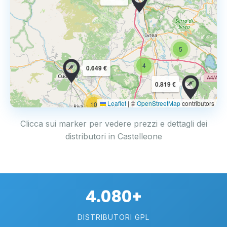
5
4
0.649 €
0.819 €
Leaflet
|
©
OpenStreetMap
contributors
10
Clicca sui marker per vedere prezzi e dettagli dei
distributori in Castelleone
4.080+
DISTRIBUTORI GPL