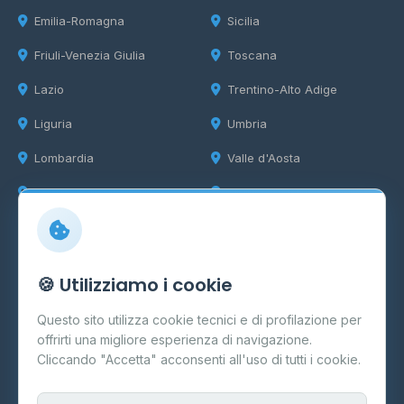
Emilia-Romagna
Sicilia
Friuli-Venezia Giulia
Toscana
Lazio
Trentino-Alto Adige
Liguria
Umbria
Lombardia
Valle d'Aosta
Marche
Veneto
Info
🍪 Utilizziamo i cookie
Cos'è il GPL
Questo sito utilizza cookie tecnici e di profilazione per
FAQ
offrirti una migliore esperienza di navigazione.
Contatti
Cliccando "Accetta" acconsenti all'uso di tutti i cookie.
Per gestori