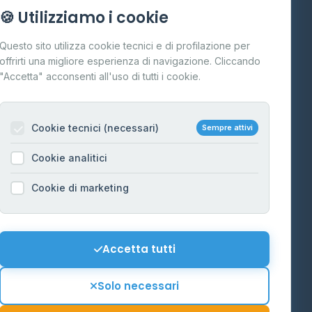
Info
🍪 Utilizziamo i cookie
Cos'è il GPL
Questo sito utilizza cookie tecnici e di profilazione per
FAQ
offrirti una migliore esperienza di navigazione. Cliccando
te
"Accetta" acconsenti all'uso di tutti i cookie.
Contatti
Per gestori
na
Cookie tecnici (necessari)
Sempre attivi
Informazioni legali
Cookie analitici
Privacy Policy
na
Cookie di marketing
Cookie Policy
o-Alto
Preferenze Cookie
Mappa del sito
Accetta tutti
'Aosta
Contattaci
Solo necessari
info@distributori-gpl.it