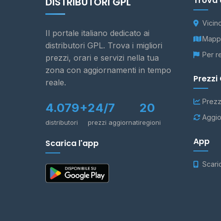
Trova 
DISTRIBUTORI GPL
Vicin
Il portale italiano dedicato ai
Mappa
distributori GPL. Trova i migliori
Per r
prezzi, orari e servizi nella tua
zona con aggiornamenti in tempo
Prezzi
reale.
Prezz
4.079+
24/7
20
Aggio
distributori
prezzi aggiornati
regioni
App
Scarica l'app
Scari