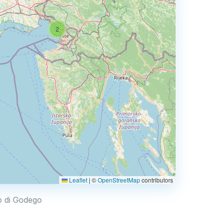
2
Leaflet
|
©
OpenStreetMap
contributors
lo di Godego