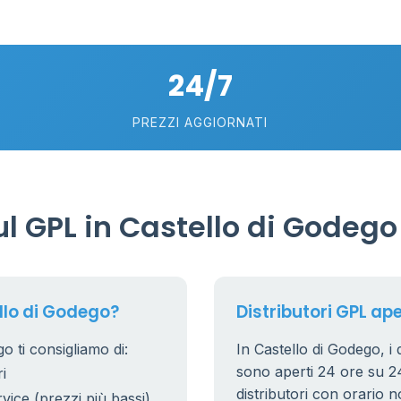
2
18
24/7
74
5
58
PREZZI AGGIORNATI
0.769 €
21
56
36
l GPL in Castello di Godego
24
11
26
20
llo di Godego?
Distributori GPL ape
10
0
2
o ti consigliamo di:
In Castello di Godego, i d
0.779 €
sono aperti 24 ore su 24.
i
38
8
distributori con orario n
rvice (prezzi più bassi)