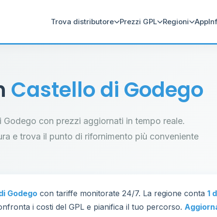
Trova distributore
Prezzi GPL
Regioni
App
In
in
Castello di Godego
o di Godego con prezzi aggiornati in tempo reale.
tura e trova il punto di rifornimento più conveniente
 di Godego
con tariffe monitorate 24/7. La regione conta
1 
nfronta i costi del GPL e pianifica il tuo percorso.
Aggiorn