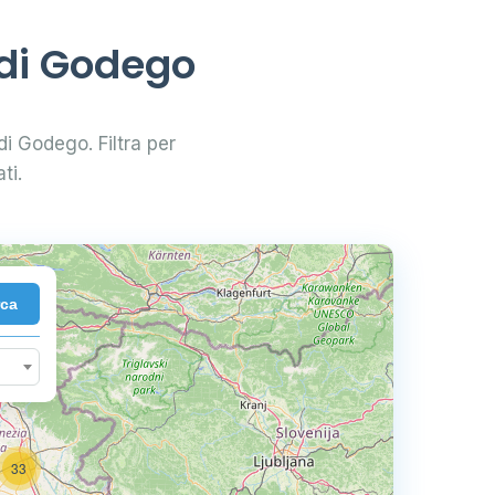
 di Godego
 di Godego. Filtra per
ti.
rca
33