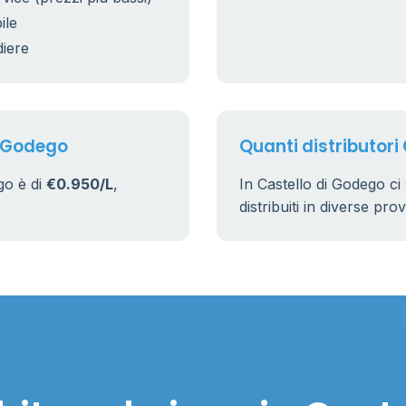
25
ile
diere
17
160
i Godego
Quanti distributori
go è di
€0.950/L
,
In Castello di Godego c
distribuiti in diverse pro