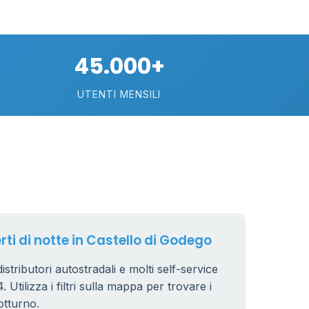
45.000+
UTENTI MENSILI
89
29
rti di notte in Castello di Godego
.799 €
24
istributori autostradali e molti self-service
 Utilizza i filtri sulla mappa per trovare i
otturno.