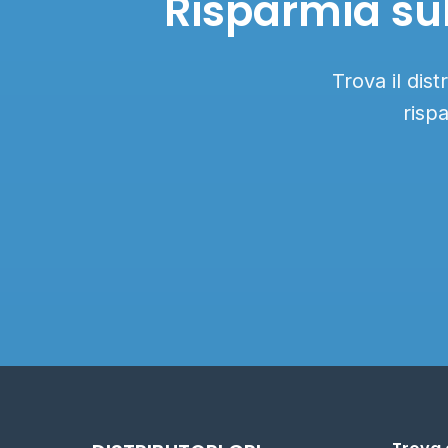
Risparmia sub
Trova il dis
risp