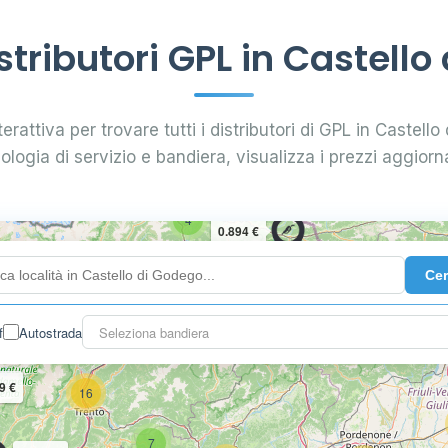
tributori GPL in Castello
erattiva per trovare tutti i distributori di GPL in Castello
pologia di servizio e bandiera, visualizza i prezzi aggiorna
4
0.894 €
Ce
10
2
3
f
Autostrada
Seleziona bandiera
9 €
16
7