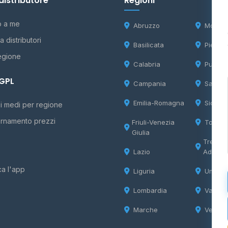
distributore
Regioni
o a me
Abruzzo
Molise
 distributori
Basilicata
Piemon
egione
Calabria
Puglia
 GPL
Campania
Sardeg
Emilia-Romagna
Sicilia
i medi per regione
rnamento prezzi
Friuli-Venezia
Tosca
Giulia
Trentin
Lazio
Adige
ca l'app
Liguria
Umbria
Lombardia
Valle d
Marche
Veneto