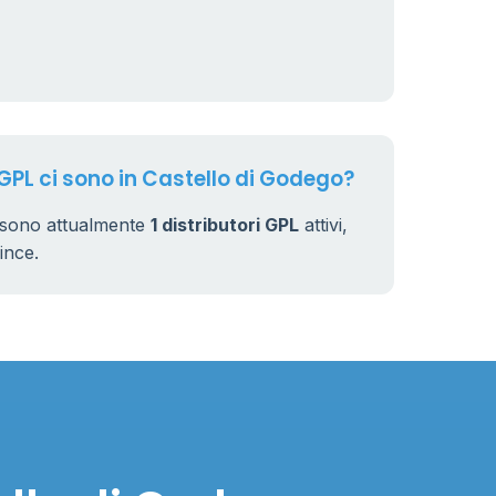
64
7
32
 GPL ci sono in Castello di Godego?
i sono attualmente
1 distributori GPL
attivi,
vince.