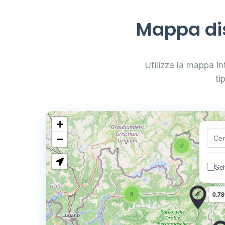
Mappa dis
Utilizza la mappa int
ti
+
−
2
Sel
5
0.78
4