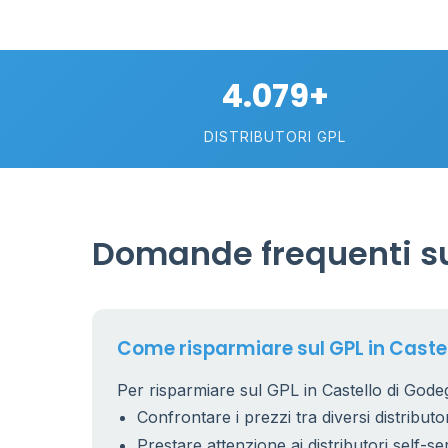
30
2
4.079+
113
DISTRIBUTORI GPL
Domande frequenti su
Come risparmiare sul GPL in Caste
Per risparmiare sul GPL in Castello di Godeg
Confrontare i prezzi tra diversi distributor
Prestare attenzione ai distributori self-se