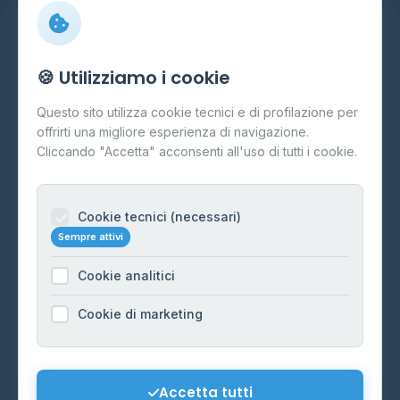
Info
🍪 Utilizziamo i cookie
Cos'è il GPL
Questo sito utilizza cookie tecnici e di profilazione per
FAQ
offrirti una migliore esperienza di navigazione.
Contatti
Cliccando "Accetta" acconsenti all'uso di tutti i cookie.
Per gestori
Informazioni legali
Cookie tecnici (necessari)
Sempre attivi
Privacy Policy
Cookie analitici
Cookie Policy
Preferenze Cookie
Cookie di marketing
Mappa del sito
Contattaci
Accetta tutti