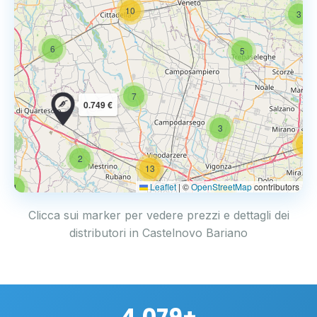
10
3
6
5
7
0.749 €
3
14
2
13
Leaflet
|
©
OpenStreetMap
contributors
4
17
Clicca sui marker per vedere prezzi e dettagli dei
distributori in Castelnovo Bariano
4.079+