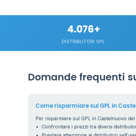
30
2
4.076+
113
DISTRIBUTORI GPL
Domande frequenti su
Come risparmiare sul GPL in Cast
Per risparmiare sul GPL in Castelnuovo del 
Confrontare i prezzi tra diversi distributor
Prestare attenzione ai distributori self-se