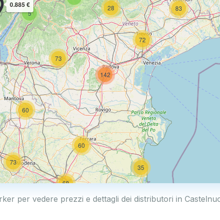
0.885 €
28
83
5
72
73
142
60
60
73
35
68
0.769 €
rker per vedere prezzi e dettagli dei distributori in Casteln
18