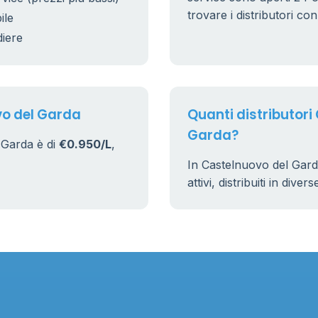
25
trovare i distributori co
ile
diere
17
161
vo del Garda
Quanti distributori
Garda?
 Garda è di
€0.950/L
,
In Castelnuovo del Gard
attivi, distribuiti in dive