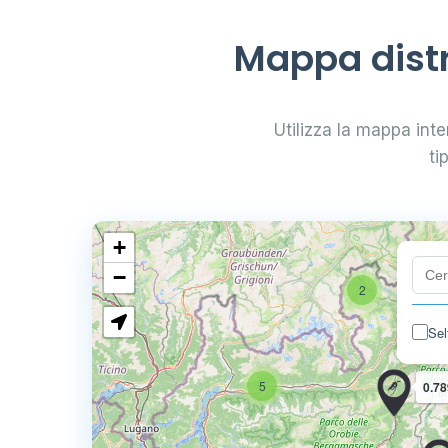
Mappa distr
Utilizza la mappa inter
ti
+
−
2
Sel
5
0.78
4