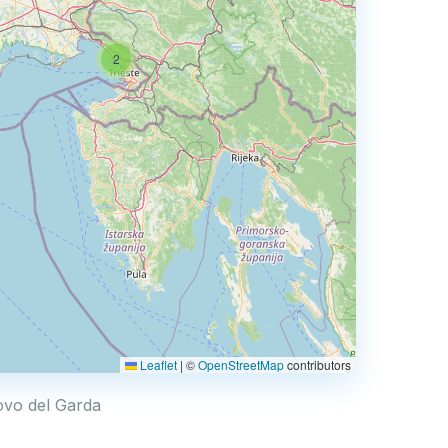
2
Leaflet
|
©
OpenStreetMap
contributors
uovo del Garda