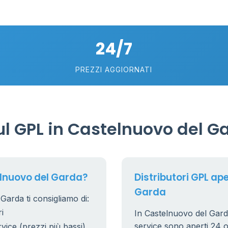
93
2
24/7
75
5
57
PREZZI AGGIORNATI
0.769 €
21
56
36
l GPL in Castelnuovo del G
24
11
26
20
elnuovo del Garda?
Distributori GPL ape
10
0
Garda
2
Garda ti consigliamo di:
0.779 €
i
In Castelnuovo del Garda,
38
8
service sono aperti 24 or
rvice (prezzi più bassi)