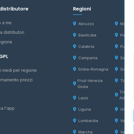
distributore
Regioni
o a me
Abruzzo
Molise
 distributori
Basilicata
Piemon
egione
Calabria
Puglia
 GPL
Campania
Sardeg
Emilia-Romagna
Sicilia
i medi per regione
rnamento prezzi
Friuli-Venezia
Tosca
Giulia
Trentin
Lazio
Adige
ca l'app
Liguria
Umbria
Lombardia
Valle d
Marche
Veneto