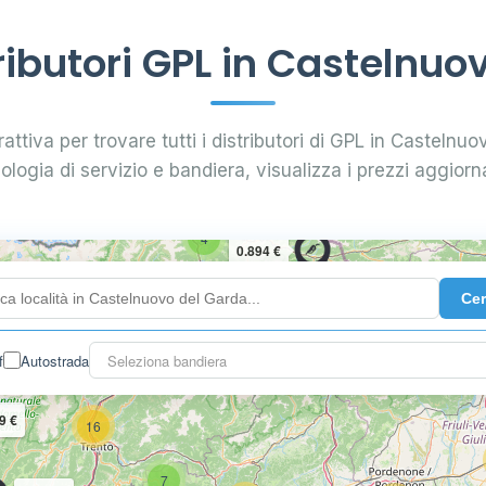
ibutori GPL in Castelnuo
attiva per trovare tutti i distributori di GPL in Castelnuo
pologia di servizio e bandiera, visualizza i prezzi aggiorna
4
0.894 €
Ce
10
2
3
f
Autostrada
Seleziona bandiera
9 €
16
7