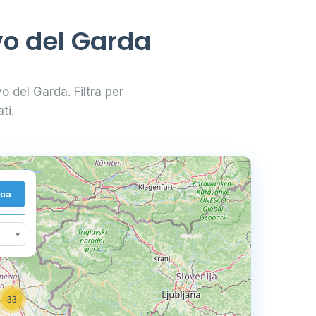
vo del Garda
vo del Garda. Filtra per
ti.
rca
33