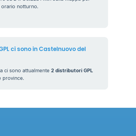
64
n orario notturno.
7
32
 GPL ci sono in Castelnuovo del
a ci sono attualmente
2 distributori GPL
rse province.