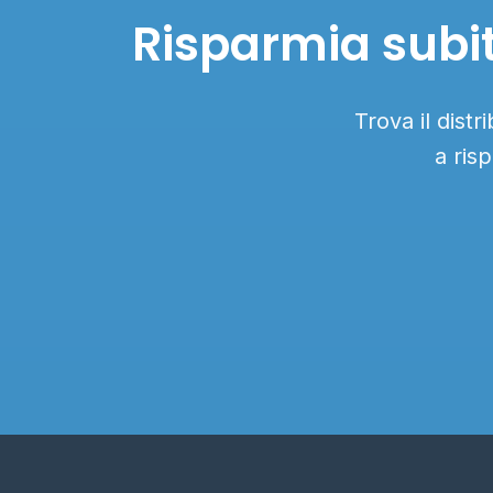
Risparmia subit
Trova il dist
a ris