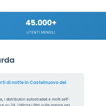
45.000+
UTENTI MENSILI
89
arda
29
rti di notte in Castelnuovo del
.799 €
24
 i distributori autostradali e molti self-
e su 24. Utilizza i filtri sulla mappa per