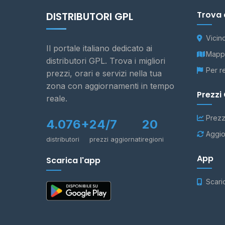
Trova 
DISTRIBUTORI GPL
Vicin
Il portale italiano dedicato ai
Mappa
distributori GPL. Trova i migliori
Per r
prezzi, orari e servizi nella tua
zona con aggiornamenti in tempo
Prezzi
reale.
Prezz
4.076+
24/7
20
Aggio
distributori
prezzi aggiornati
regioni
App
Scarica l'app
Scari