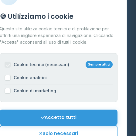
Info
🍪 Utilizziamo i cookie
Cos'è il GPL
Questo sito utilizza cookie tecnici e di profilazione per
FAQ
offrirti una migliore esperienza di navigazione. Cliccando
te
"Accetta" acconsenti all'uso di tutti i cookie.
Contatti
Per gestori
na
Cookie tecnici (necessari)
Sempre attivi
Informazioni legali
Cookie analitici
Privacy Policy
na
Cookie di marketing
Cookie Policy
o-Alto
Preferenze Cookie
Mappa del sito
Accetta tutti
'Aosta
Contattaci
Solo necessari