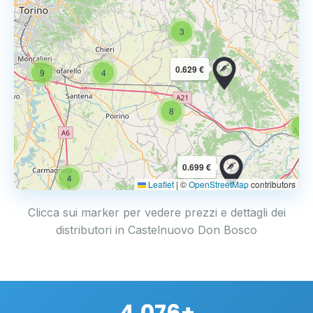
3
0.629 €
9
4
8
6
4
0.699 €
4
Leaflet
|
©
OpenStreetMap
contributors
Clicca sui marker per vedere prezzi e dettagli dei
distributori in Castelnuovo Don Bosco
4.076+