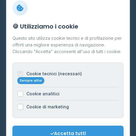
Info
🍪 Utilizziamo i cookie
Cos'è il GPL
Questo sito utilizza cookie tecnici e di profilazione per
FAQ
offrirti una migliore esperienza di navigazione.
Contatti
Cliccando "Accetta" acconsenti all'uso di tutti i cookie.
Per gestori
Informazioni legali
Cookie tecnici (necessari)
Sempre attivi
Privacy Policy
Cookie analitici
Cookie Policy
Preferenze Cookie
Cookie di marketing
Mappa del sito
Contattaci
Accetta tutti