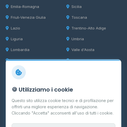
Emilia-Romagna
Sicilia
Friuli-Venezia Giulia
Toscana
Lazio
Trentino-Alto Adige
Liguria
Umbria
Lombardia
Valle d'Aosta
Marche
Veneto
Info
🍪 Utilizziamo i cookie
Cos'è il GPL
Questo sito utilizza cookie tecnici e di profilazione per
FAQ
offrirti una migliore esperienza di navigazione.
Contatti
Cliccando "Accetta" acconsenti all'uso di tutti i cookie.
Per gestori