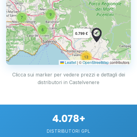
9
7
6
0.799 €
13
2
Leaflet
|
©
OpenStreetMap
contributors
Clicca sui marker per vedere prezzi e dettagli dei
distributori in Castelvenere
4.078+
DISTRIBUTORI GPL