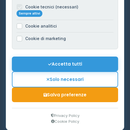
Informazioni legali
Cookie tecnici (necessari)
Sempre attivi
Privacy Policy
Cookie analitici
Cookie Policy
Preferenze Cookie
Cookie di marketing
Mappa del sito
Contattaci
Accetta tutti
info@distributori-gpl.it
Solo necessari
Salva preferenze
© 2026 - Distributori di GPL -
AF Project Software Agency
Carpi
P.IVA 03859300364
Privacy Policy
Cookie Policy
Dati forniti da
Ministero delle Imprese e del Made in Italy
-
Aggiornamento quotidiano