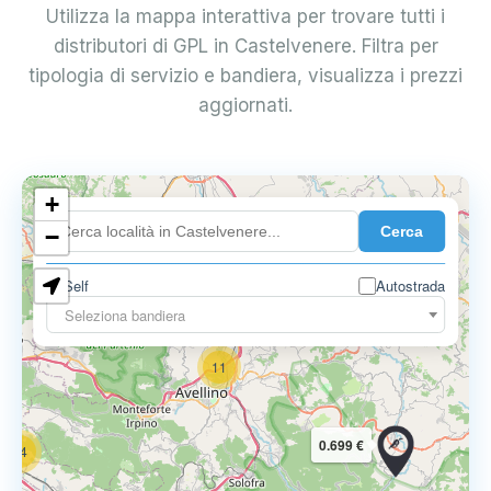
Utilizza la mappa interattiva per trovare tutti i
distributori di GPL in Castelvenere. Filtra per
tipologia di servizio e bandiera, visualizza i prezzi
aggiornati.
6
+
0.699 €
Cerca
−
3
1
7
Self
Autostrada
Seleziona bandiera
11
0.699 €
14