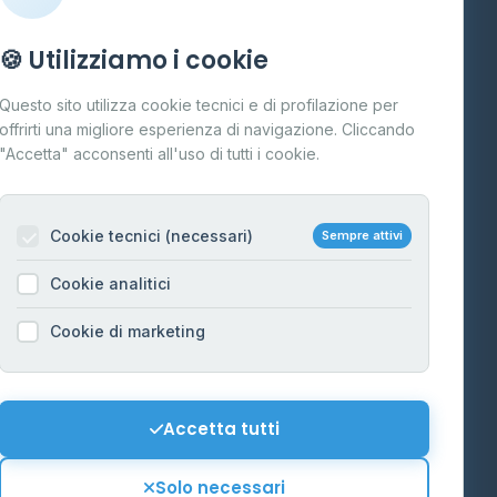
Info
🍪 Utilizziamo i cookie
Cos'è il GPL
Questo sito utilizza cookie tecnici e di profilazione per
FAQ
offrirti una migliore esperienza di navigazione. Cliccando
te
"Accetta" acconsenti all'uso di tutti i cookie.
Contatti
Per gestori
na
Cookie tecnici (necessari)
Sempre attivi
Informazioni legali
Cookie analitici
Privacy Policy
na
Cookie di marketing
Cookie Policy
o-Alto
Preferenze Cookie
Mappa del sito
Accetta tutti
'Aosta
Contattaci
Solo necessari