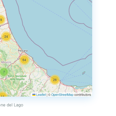
29
24
64
7
26
2
Leaflet
|
©
OpenStreetMap
contributors
14
ione del Lago
16
26
5