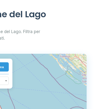
ne del Lago
ne del Lago. Filtra per
ti.
rca