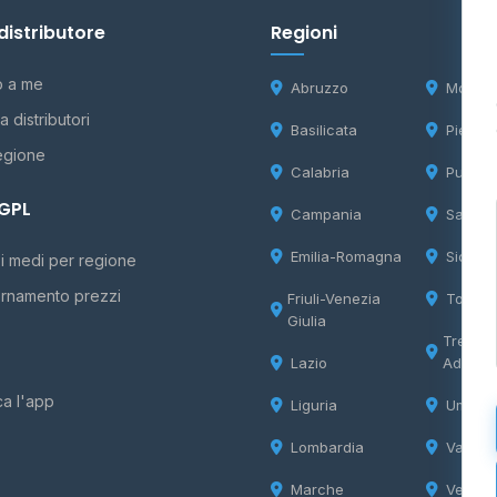
distributore
Regioni
o a me
Abruzzo
Molise
 distributori
Basilicata
Piemon
egione
Calabria
Puglia
 GPL
Campania
Sardeg
Emilia-Romagna
Sicilia
i medi per regione
rnamento prezzi
Friuli-Venezia
Tosca
Giulia
Trentin
Lazio
Adige
ca l'app
Liguria
Umbria
Lombardia
Valle d
Marche
Veneto