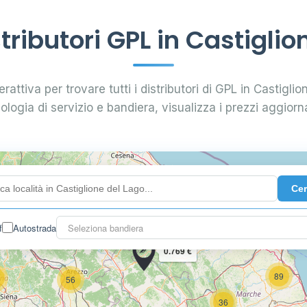
14
ributori GPL in Castiglio
60
0.739 €
rattiva per trovare tutti i distributori di GPL in Castiglio
68
pologia di servizio e bandiera, visualizza i prezzi aggiorna
114
18
Ce
5
58
f
Autostrada
Seleziona bandiera
0.769 €
89
56
36