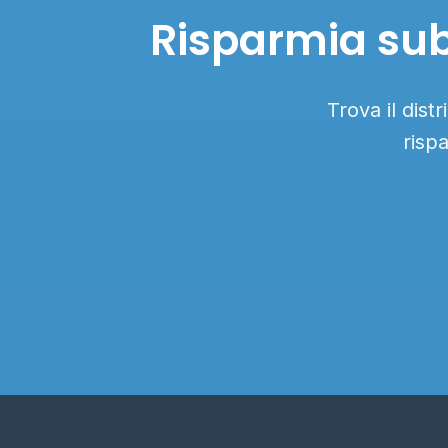
Risparmia subi
Trova il dist
risp