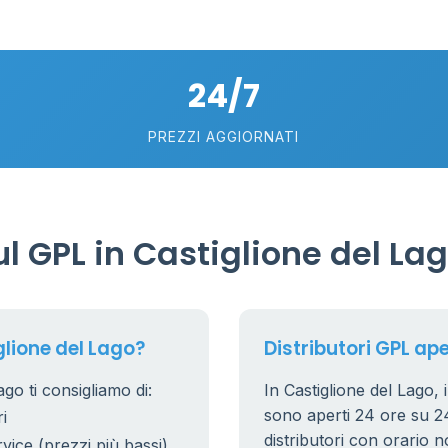
40
6
24/7
PREZZI AGGIORNATI
 GPL in Castiglione del La
lione del Lago?
Distributori GPL ape
go ti consigliamo di:
In Castiglione del Lago, i
sono aperti 24 ore su 24.
i
distributori con orario n
rvice (prezzi più bassi)