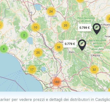
24
6
20
10
0.799 €
2
0.779 €
38
8
25
17
32
160
80
arker per vedere prezzi e dettagli dei distributori in Castigl
18