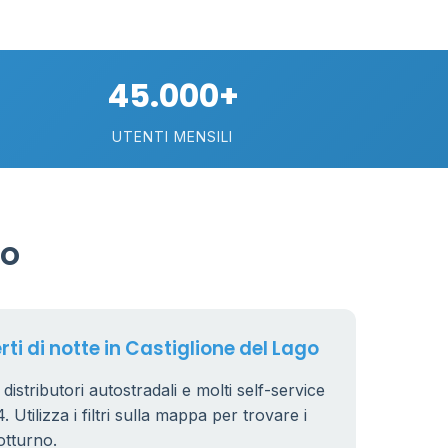
2
45.000+
18
230
UTENTI MENSILI
101
33
3
go
6
6
8
rti di notte in Castiglione del Lago
 distributori autostradali e molti self-service
 Utilizza i filtri sulla mappa per trovare i
4
otturno.