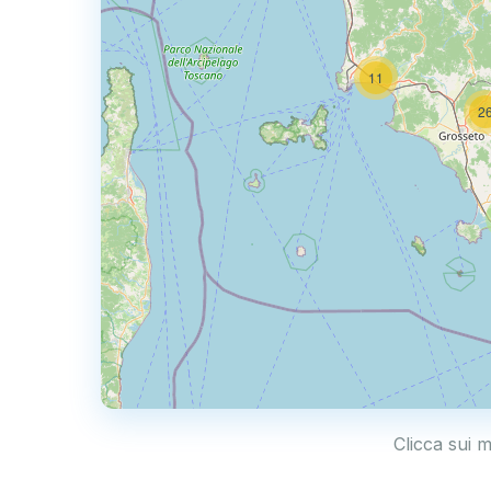
11
2
Clicca sui m