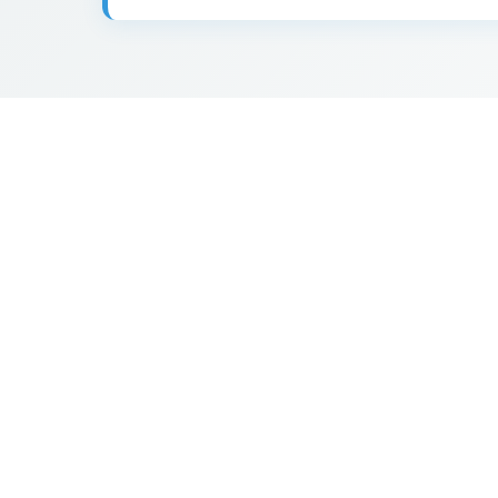
2
1
5
0.789 €
16
0.885 €
5
92
129
119
7
59
61