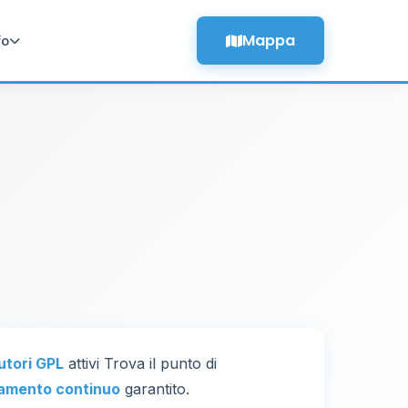
Mappa
fo
o
butori GPL
attivi Trova il punto di
amento continuo
garantito.