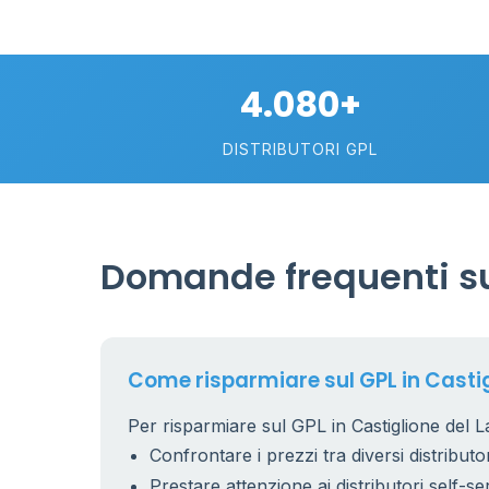
4.080+
11
0.899 €
DISTRIBUTORI GPL
5
Domande frequenti sul
11
Come risparmiare sul GPL in Castig
2
Per risparmiare sul GPL in Castiglione del La
Confrontare i prezzi tra diversi distributor
Prestare attenzione ai distributori self-se