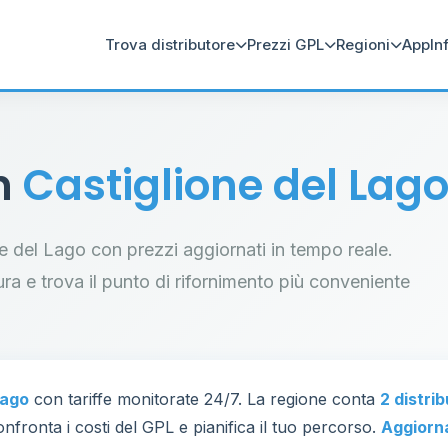
Trova distributore
Prezzi GPL
Regioni
App
In
in
Castiglione del Lag
one del Lago con prezzi aggiornati in tempo reale.
tura e trova il punto di rifornimento più conveniente
Lago
con tariffe monitorate 24/7. La regione conta
2 distri
nfronta i costi del GPL e pianifica il tuo percorso.
Aggiorn