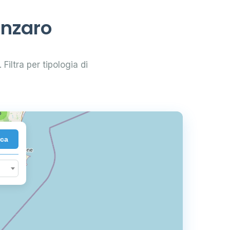
66
anzaro
3
 Filtra per tipologia di
6
rca
10