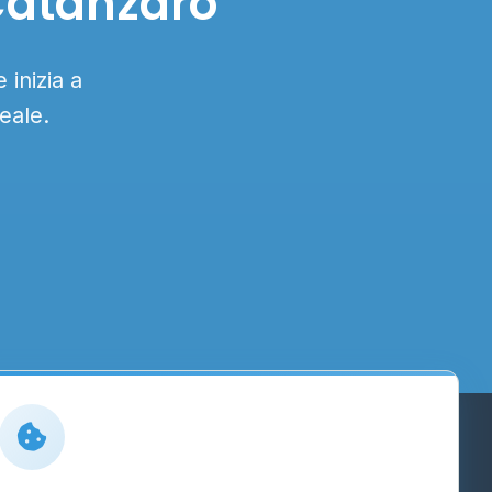
 Catanzaro
 inizia a
eale.
Info