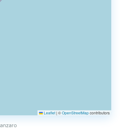
Leaflet
|
©
OpenStreetMap
contributors
atanzaro