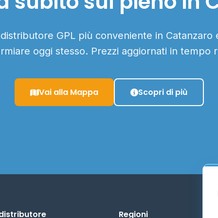
 subito sul pieno in
 distributore GPL più conveniente in Catanzaro e
armiare oggi stesso. Prezzi aggiornati in tempo r
Vai alla Mappa
Scopri di più
distributore
Regioni