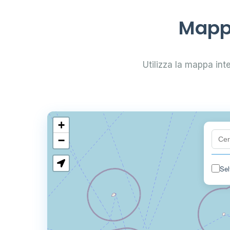
Mappa
Utilizza la mappa inter
+
−
Sel