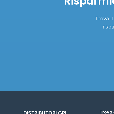
Risparmia
Trova il
risp
Trova 
DISTRIBUTORI GPL