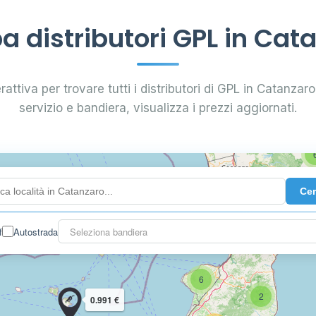
6
6
8
 distributori GPL in Cat
7
attiva per trovare tutti i distributori di GPL in Catanzaro.
4
servizio e bandiera, visualizza i prezzi aggiornati.
44
Ce
22
f
Autostrada
Seleziona bandiera
6
2
0.991 €