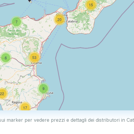
15
20
7
53
6
9
22
17
sui marker per vedere prezzi e dettagli dei distributori in C