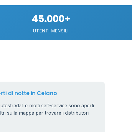
10
25
45.000+
3
UTENTI MENSILI
6
8
7
4
44
6
rti di notte in Celano
 autostradali e molti self-service sono aperti
10
iltri sulla mappa per trovare i distributori
22