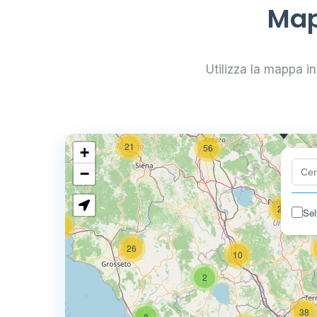
Map
2
18
Utilizza la mappa int
74
5
113
0.7
21
56
+
−
24
Sel
11
26
10
2
38
8