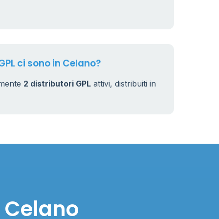
6
 GPL ci sono in Celano?
lmente
2 distributori GPL
attivi, distribuiti in
n Celano