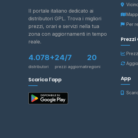
Vicin
Il portale italiano dedicato ai
Mappa
distributori GPL. Trova i migliori
Per r
prezzi, orari e servizi nella tua
zona con aggiornamenti in tempo
Prezzi
reale.
Prezz
4.078+
24/7
20
Aggio
distributori
prezzi aggiornati
regioni
App
Scarica l'app
Scari