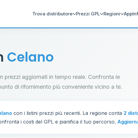
Trova distributore
Prezzi GPL
Regioni
App
In
in
Celano
con prezzi aggiornati in tempo reale. Confronta le
il punto di rifornimento più conveniente vicino a te.
elano
con i listini prezzi più recenti. La regione conta
2 dist
nfronta i costi del GPL e pianifica il tuo percorso.
Aggiorn
33