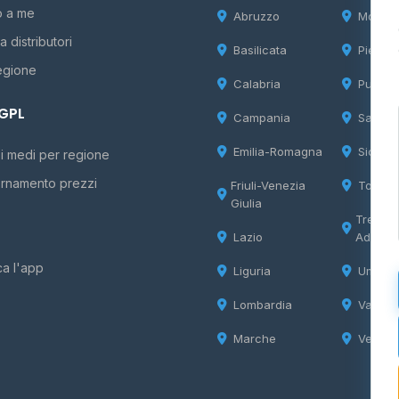
o a me
Abruzzo
Molise
 distributori
Basilicata
Piemon
egione
Calabria
Puglia
 GPL
Campania
Sardeg
Emilia-Romagna
Sicilia
i medi per regione
rnamento prezzi
Friuli-Venezia
Tosca
Giulia
Trentin
Lazio
Adige
ca l'app
Liguria
Umbria
Lombardia
Valle d
Marche
Veneto