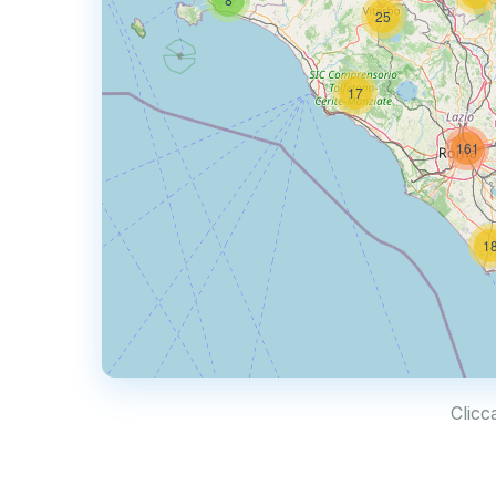
25
17
161
1
Clicc