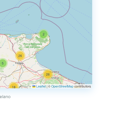
2
26
5
26
Leaflet
|
©
OpenStreetMap
contributors
18
67
Celano
36
33
3