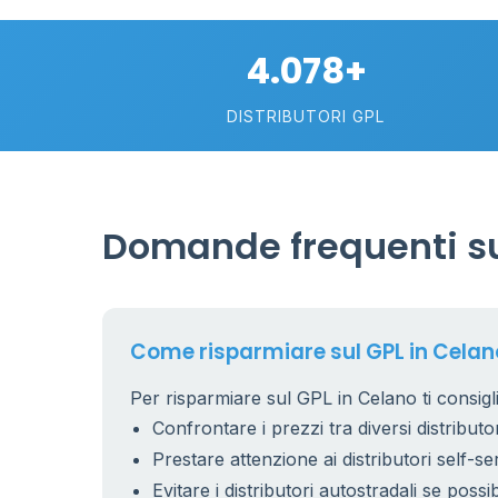
4.078+
DISTRIBUTORI GPL
Domande frequenti su
Come risparmiare sul GPL in Celan
Per risparmiare sul GPL in Celano ti consigl
Confrontare i prezzi tra diversi distributor
Prestare attenzione ai distributori self-se
Evitare i distributori autostradali se possib