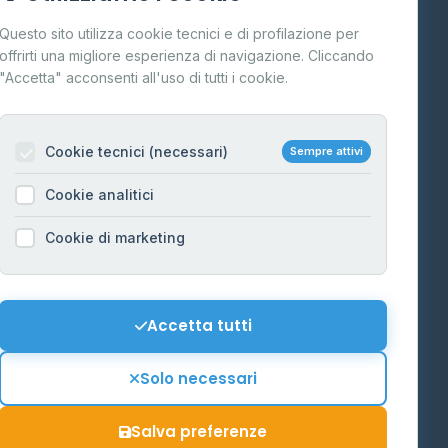
Cos'è il GPL
Questo sito utilizza cookie tecnici e di profilazione per
FAQ
offrirti una migliore esperienza di navigazione. Cliccando
te
"Accetta" acconsenti all'uso di tutti i cookie.
Contatti
Per gestori
na
Cookie tecnici (necessari)
Sempre attivi
Informazioni legali
Cookie analitici
Privacy Policy
na
Cookie di marketing
Cookie Policy
o-Alto
Preferenze Cookie
Mappa del sito
Accetta tutti
'Aosta
Contattaci
Solo necessari
info@distributori-gpl.it
Salva preferenze