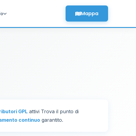
Mappa
fo
ributori GPL
attivi Trova il punto di
amento continuo
garantito.