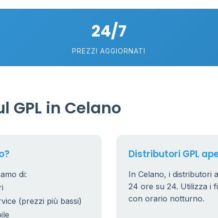
24/7
6
PREZZI AGGIORNATI
l GPL in Celano
o?
Distributori GPL ape
iamo di:
In Celano, i distributori
24 ore su 24. Utilizza i f
i
con orario notturno.
rvice (prezzi più bassi)
ile