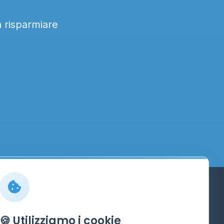
a risparmiare
Info
🍪 Utilizziamo i cookie