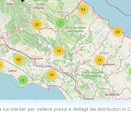
64
7
32
26
14
80
16
8
40
6
230
a sui marker per vedere prezzi e dettagli dei distributori in 
101