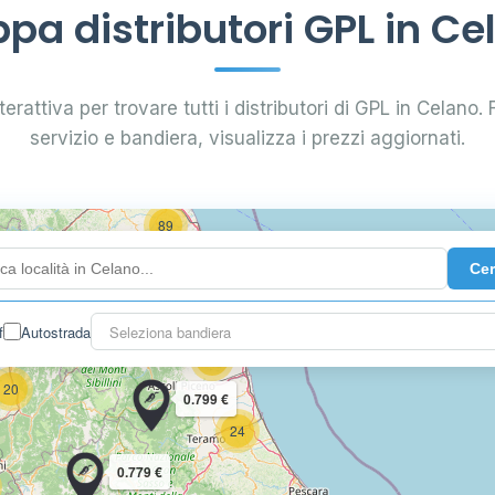
pa distributori GPL in Ce
erattiva per trovare tutti i distributori di GPL in Celano. F
58
servizio e bandiera, visualizza i prezzi aggiornati.
69 €
89
36
Ce
f
Autostrada
Seleziona bandiera
29
20
0.799 €
24
0.779 €