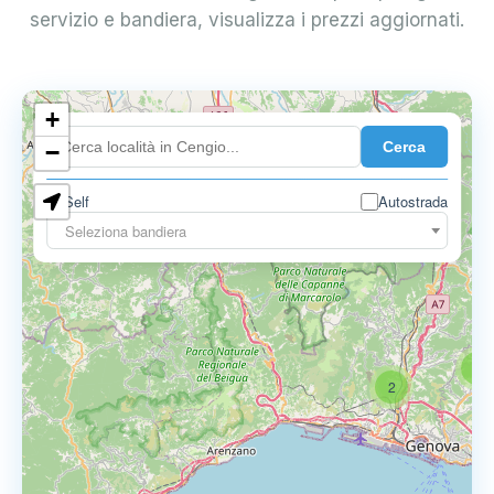
servizio e bandiera, visualizza i prezzi aggiornati.
+
4
Cerca
−
Self
Autostrada
6
Seleziona bandiera
3
2