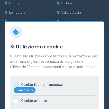
Liguria
Umbria
Lombardia
Valle d'Aosta
Marche
Veneto
Info
🍪 Utilizziamo i cookie
Cos'è il GPL
Questo sito utilizza cookie tecnici e di profilazione per
FAQ
offrirti una migliore esperienza di navigazione.
Contatti
Cliccando "Accetta" acconsenti all'uso di tutti i cookie.
Per gestori
Informazioni legali
Cookie tecnici (necessari)
Sempre attivi
Privacy Policy
Cookie analitici
Cookie Policy