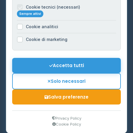
Informazioni legali
Cookie tecnici (necessari)
Sempre attivi
Privacy Policy
Cookie analitici
Cookie Policy
Preferenze Cookie
Cookie di marketing
Mappa del sito
Contattaci
Accetta tutti
info@distributori-gpl.it
Solo necessari
Salva preferenze
© 2026 - Distributori di GPL -
AF Project Software Agency
Carpi
P.IVA 03859300364
Privacy Policy
Cookie Policy
Dati forniti da
Ministero delle Imprese e del Made in Italy
-
Aggiornamento quotidiano