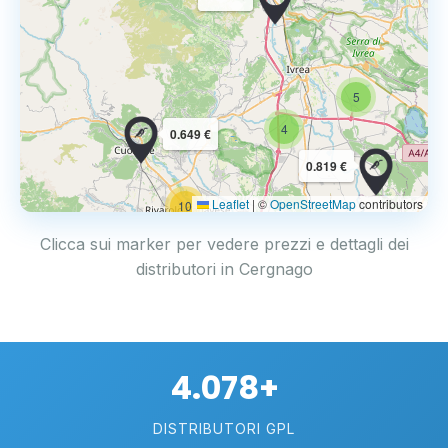
5
4
0.649 €
0.819 €
Leaflet
|
©
OpenStreetMap
contributors
10
Clicca sui marker per vedere prezzi e dettagli dei
distributori in Cergnago
4.078+
DISTRIBUTORI GPL