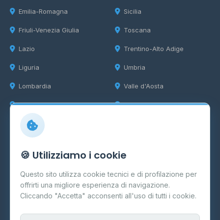
Emilia-Romagna
Sicilia
Friuli-Venezia Giulia
Toscana
Lazio
Trentino-Alto Adige
Liguria
Umbria
Lombardia
Valle d'Aosta
Marche
Veneto
Info
🍪 Utilizziamo i cookie
Cos'è il GPL
Questo sito utilizza cookie tecnici e di profilazione per
FAQ
offrirti una migliore esperienza di navigazione.
Contatti
Cliccando "Accetta" acconsenti all'uso di tutti i cookie.
Per gestori