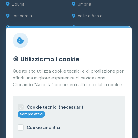
Liguria
Umbria
Lombardia
Valle d'Aosta
Marche
Veneto
Info
🍪 Utilizziamo i cookie
Cos'è il GPL
Questo sito utilizza cookie tecnici e di profilazione per
FAQ
offrirti una migliore esperienza di navigazione.
Contatti
Cliccando "Accetta" acconsenti all'uso di tutti i cookie.
Per gestori
Informazioni legali
Cookie tecnici (necessari)
Sempre attivi
Privacy Policy
Cookie analitici
Cookie Policy