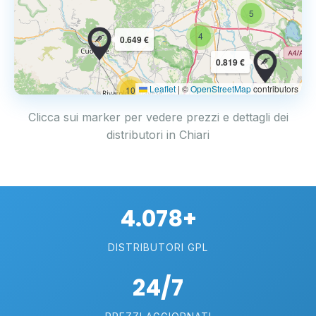
5
4
0.649 €
0.819 €
Leaflet
|
©
OpenStreetMap
contributors
10
Clicca sui marker per vedere prezzi e dettagli dei
distributori in Chiari
4.078+
DISTRIBUTORI GPL
24/7