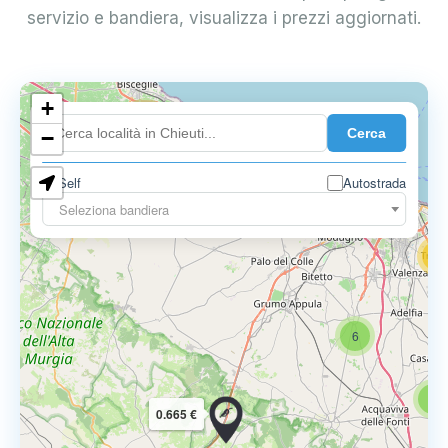
servizio e bandiera, visualizza i prezzi aggiornati.
+
4
Cerca
−
3
0.729 €
Self
Autostrada
3
Seleziona bandiera
13
16
6
6
0.665 €