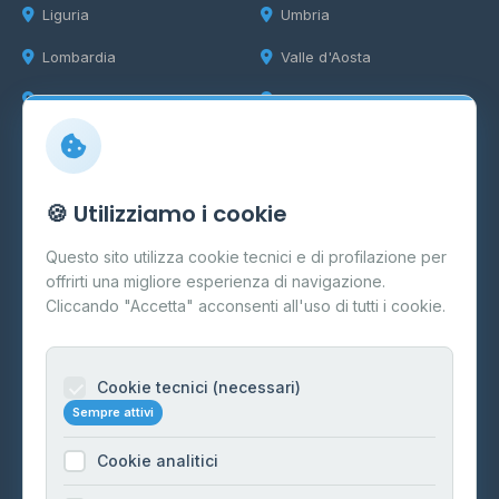
Liguria
Umbria
Lombardia
Valle d'Aosta
Marche
Veneto
Info
🍪 Utilizziamo i cookie
Cos'è il GPL
Questo sito utilizza cookie tecnici e di profilazione per
FAQ
offrirti una migliore esperienza di navigazione.
Contatti
Cliccando "Accetta" acconsenti all'uso di tutti i cookie.
Per gestori
Informazioni legali
Cookie tecnici (necessari)
Sempre attivi
Privacy Policy
Cookie analitici
Cookie Policy