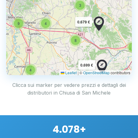
3
0.679 €
9
4
8
6
4
0.699 €
4
Leaflet
|
©
OpenStreetMap
contributors
Clicca sui marker per vedere prezzi e dettagli dei
distributori in Chiusa di San Michele
4.078+