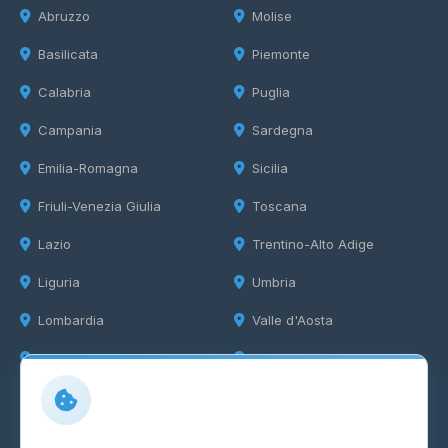
Abruzzo
Molise
Basilicata
Piemonte
Calabria
Puglia
Campania
Sardegna
Emilia-Romagna
Sicilia
Friuli-Venezia Giulia
Toscana
Lazio
Trentino-Alto Adige
Liguria
Umbria
Lombardia
Valle d'Aosta
Marche
Veneto
Info