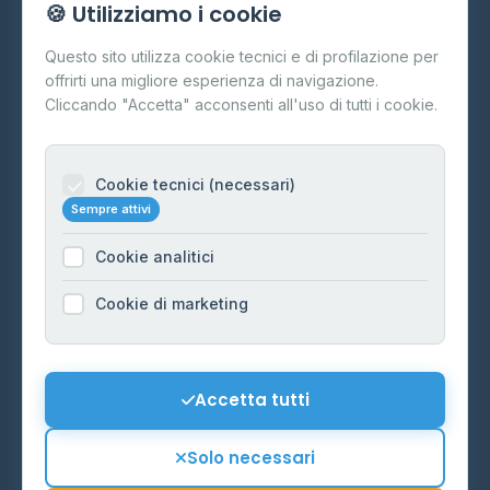
🍪 Utilizziamo i cookie
Cos'è il GPL
Questo sito utilizza cookie tecnici e di profilazione per
FAQ
offrirti una migliore esperienza di navigazione.
Contatti
Cliccando "Accetta" acconsenti all'uso di tutti i cookie.
Per gestori
Informazioni legali
Cookie tecnici (necessari)
Sempre attivi
Privacy Policy
Cookie analitici
Cookie Policy
Preferenze Cookie
Cookie di marketing
Mappa del sito
Contattaci
Accetta tutti
info@distributori-gpl.it
Solo necessari